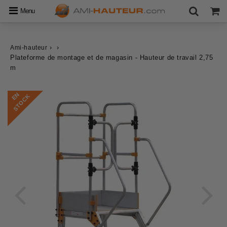
Menu
›
›
Ami-hauteur
Plateforme de montage et de magasin - Hauteur de travail 2,75
m
E
N
S
T
O
C
K