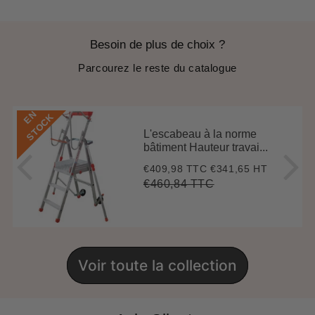
Besoin de plus de choix ?
Parcourez le reste du catalogue
E
N
S
T
O
C
K
L'escabeau à la norme
bâtiment Hauteur travai...
€409,98 TTC
€341,65 HT
Prix
€409,98
réduit
€460,84 TTC
Prix
€460,84
Unit
régulier
price
Voir toute la collection