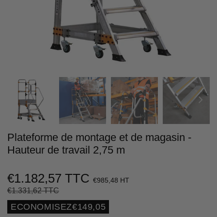
Plateforme de montage et de magasin -
Hauteur de travail 2,75 m
€1.182,57 TTC
€985,48 HT
€1.331,62 TTC
Prix
€1.331,62
Prix
€1.182,57
régulier
réduit
Unit
ECONOMISEZ
€149,05
price