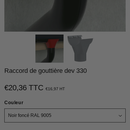
Raccord de gouttière dev 330
€20,36 TTC
€20,36
€16,97 HT
Unit
Couleur
price