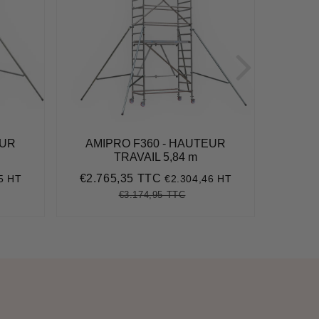
EUR
AMIPRO F360 - HAUTEUR
AMI
TRAVAIL 5,84 m
€2.765,35 TTC
€2.9
5 HT
€2.304,46 HT
90
Prix
€2.765,35
Prix
réduit
réduit
€3.174,95 TTC
93,08
Prix
€3.174,95
Unit
e
régulier
price