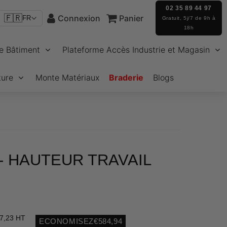
02 35 89 44 97
🇫🇷
Connexion
Panier
FR
Gratuit, 5j/7 de 9h à
18h
e Bâtiment
Plateforme Accès Industrie et Magasin
ture
Monte Matériaux
Braderie
Blogs
- HAUTEUR TRAVAIL
7,23 HT
ECONOMISEZ
€584,94
Unit