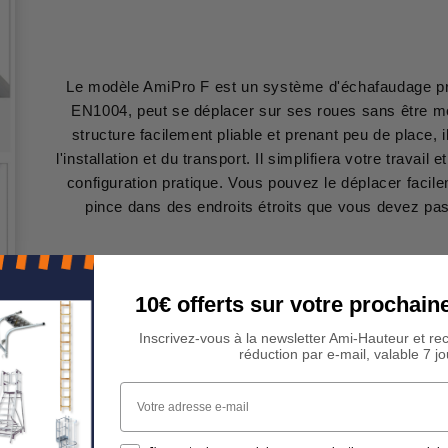
Le modèle AmiPro F est un système d'échafaudage pr
EN1004, peut se déplacer sur ses roues sans être m
structure facilement pliable et prenant peu de place, 
l'installation et du transport. Il simplifiera votre trava
configuration pratique. Vous pouvez le déplacer facilem
pince dans des endroits étroits que vous devez pas
10€ offerts sur votre procha
Inscrivez-vous à la newsletter Ami-Hauteur et re
réduction par e-mail, valable 7 jo
Votre adresse e-mail