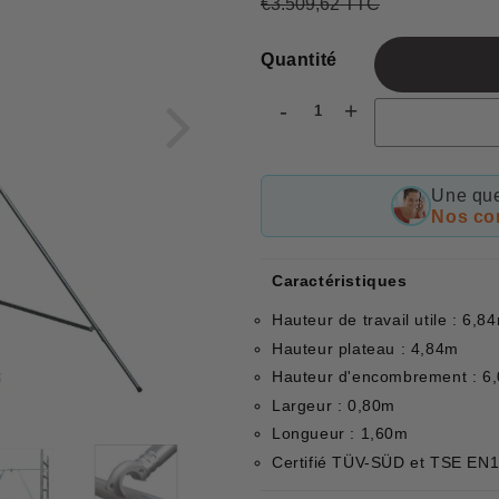
€3.509,62 TTC
Prix
€3.509,62
Prix
€2.924,68
régulier
réduit
Quantité
-
+
Une que
Nos con
Caractéristiques
Hauteur de travail utile : 6,8
Hauteur plateau : 4,84m
Hauteur d'encombrement : 6
Largeur : 0,80m
Longueur : 1,60m
Certifié TÜV-SÜD et TSE EN