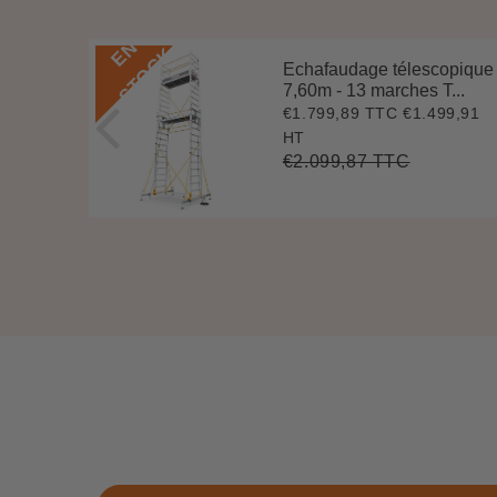
E
N
S
T
O
C
K
Echafaudage télescopique
 5,84
7,60m - 13 marches T...
€1.799,89 TTC
€1.499,91
Prix
€1.799,89
04,46
65,35
réduit
HT
€2.099,87 TTC
Prix
€2.099,87
Unit
174,95
t
régulier
price
e