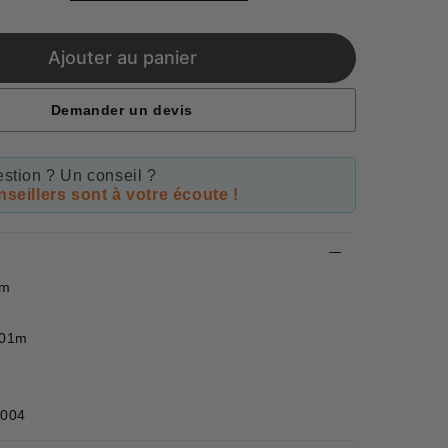
price
Ajouter au panier
Demander un devis
stion ? Un conseil ?
seillers sont à votre écoute !
4m
,01m
1004