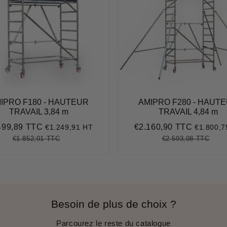
IPRO F180 - HAUTEUR
AMIPRO F280 - HAUT
TRAVAIL 3,84 m
TRAVAIL 4,84 m
499,89 TTC
€2.160,90 TTC
€1.249,91 HT
€1.800,7
€1.499,89
Prix
€2.160,
it
réduit
€1.852,01 TTC
€2.593,08 TTC
Prix
€1.852,01
Unit
Prix
€2.5
Unit
régulier
price
régulier
pric
Besoin de plus de choix ?
Parcourez le reste du catalogue