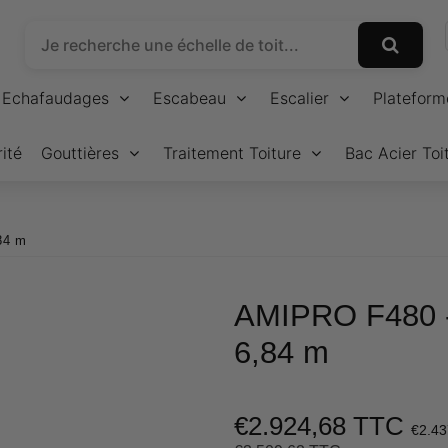
Echafaudages
Escabeau
Escalier
Plateform
ité
Gouttières
Traitement Toiture
Bac Acier Toi
84 m
AMIPRO F480 
6,84 m
€2.924,68 TTC
€2.43