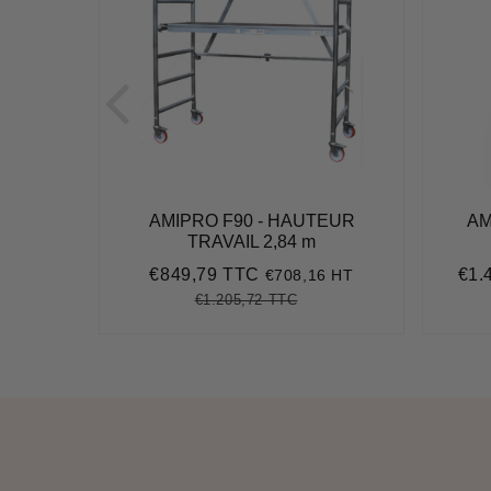
TEUR
AMIPRO F90 - HAUTEUR
AM
TRAVAIL 2,84 m
€849,79 TTC
€1.
,72 HT
€708,16 HT
,46
Prix
€849,79
Prix
réduit
rédu
€1.205,72 TTC
426,16
it
Prix
€1.205,72
Unit
ice
régulier
price