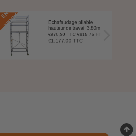
E
N
S
T
O
C
E
N
S
T
O
C
K
Echafaudage pliable
hauteur de travail 3,80m
€978,90 TTC
€815,75 HT
Prix
€978,90
réduit
€1.177,00 TTC
Prix
€1.177,00
Unit
régulier
price