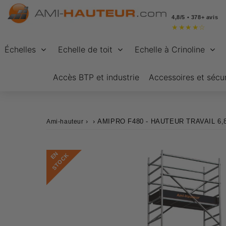
4,8/5 • 378+ avis
★
★
★
★
☆
Échelles
Echelle de toit
Echelle à Crinoline
Accès BTP et industrie
Accessoires et sécur
›
›
AMIPRO F480 - HAUTEUR TRAVAIL 6,
Ami-hauteur
E
N
S
T
O
C
K