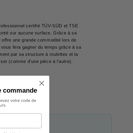
ofessionnel certifié TÜV-SÜD et TSE
onté sur aucune surface. Grâce à sa
il offre une grande commodité lors de
il et vous fera gagner du temps grâce à sa
ent par sa structure à roulettes et la
ser (comme d'une pièce à l'autre).
ine commande
cevez votre code de
urs.