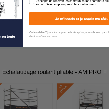
J'accepte de recevoir les communications commerciale
 Un conseil ?
e-mail. Désinscription possible à tout moment.
rs sont à votre écoute !
Je m'inscris et je reçois ma rédu
est à votre disposition du lundi au vendredi de 9h00 à 17h00
Code valable 7 jours à compter de la réception, une utilisation par c
d'autres offres en cours.
Echafaudage roulant pliable - AMIPRO F
E
N
S
T
O
C
K