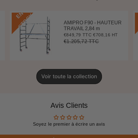
E
N
S
T
O
C
K
AMIPRO F90 - HAUTEUR
TRAVAIL 2,84 m
€849,79 TTC
€708,16 HT
Prix
€849,79
réduit
€1.205,72 TTC
Prix
€1.205,72
Unit
régulier
price
Voir toute la collection
Avis Clients
Soyez le premier à écrire un avis