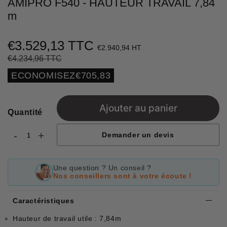
AMIPRO F540 - HAUTEUR TRAVAIL 7,84
m
€3.529,13 TTC
€2.940,94 HT
€4.234,96 TTC
Prix
€4.234,96
Prix
€3.529,13
régulier
réduit
Unit
ECONOMISEZ
€705,83
price
Ajouter au panier
Quantité
-
+
Demander un devis
Une question ? Un conseil ?
Nos conseillers sont à votre écoute !
Caractéristiques
Hauteur de travail utile : 7,84m