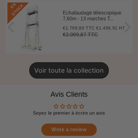
E
N
S
T
O
C
K
Echafaudage télescopique
7,60m - 13 marches T...
€1.799,89 TTC
€1.499,91 HT
Prix
€1.799,89
réduit
€2.099,87 TTC
Prix
€2.099,87
Unit
régulier
price
Voir toute la collection
Avis Clients
Soyez le premier à écrire un avis
Write a review