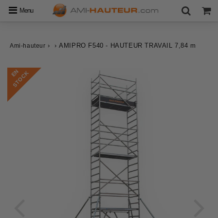
Menu
›
›
AMIPRO F540 - HAUTEUR TRAVAIL 7,84 m
Ami-hauteur
E
N
S
T
O
C
K