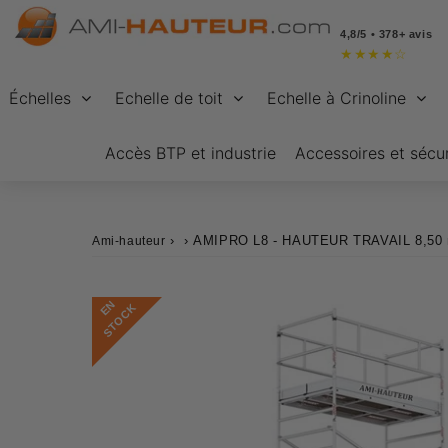
4,8/5 • 378+ avis
★
★
★
★
☆
Échelles
Echelle de toit
Echelle à Crinoline
Accès BTP et industrie
Accessoires et sécur
›
›
AMIPRO L8 - HAUTEUR TRAVAIL 8,50
Ami-hauteur
E
N
S
T
O
C
K