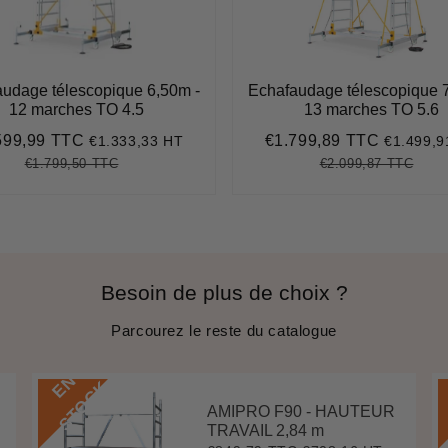
udage télescopique 6,50m -
Echafaudage télescopique 
12 marches TO 4.5
13 marches TO 5.6
599,99 TTC
€1.799,89 TTC
€1.333,33 HT
€1.499,9
€1.599,99
Prix
€1.799,
it
réduit
€1.799,50 TTC
€2.099,87 TTC
Prix
€1.799,50
Unit
Prix
€2.0
Unit
régulier
price
régulier
pric
Besoin de plus de choix ?
Parcourez le reste du catalogue
E
N
S
T
O
C
K
AMIPRO F90 - HAUTEUR
TRAVAIL 2,84 m