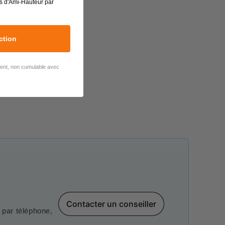
s d'Ami-Hauteur par
ction
lient, non cumulable avec
Contacter un conseiller
par téléphone,