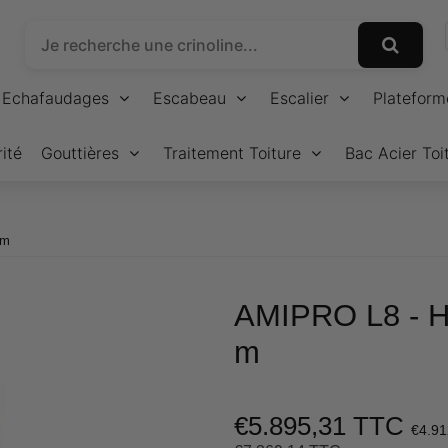
Echafaudages
Escabeau
Escalier
Plateform
ité
Gouttières
Traitement Toiture
Bac Acier Toi
 m
AMIPRO L8 - 
m
€5.895,31 TTC
€4.91