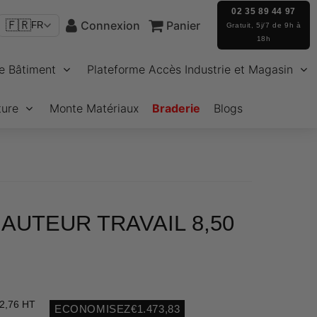
02 35 89 44 97
🇫🇷
Connexion
Panier
FR
Gratuit, 5j/7 de 9h à
18h
e Bâtiment
Plateforme Accès Industrie et Magasin
ture
Monte Matériaux
Braderie
Blogs
HAUTEUR TRAVAIL 8,50
2,76 HT
ECONOMISEZ
€1.473,83
Unit