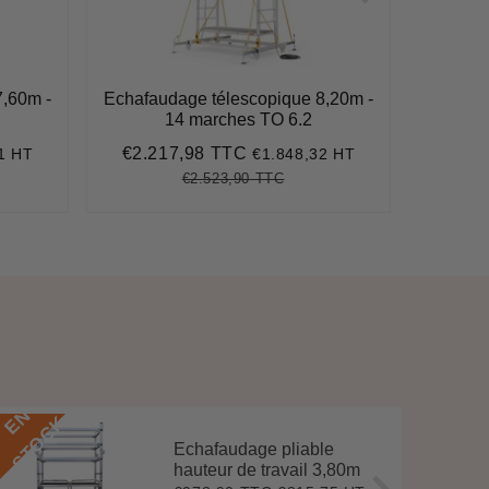
7,60m -
Echafaudage télescopique 8,20m -
Echaf
14 marches TO 6.2
€2.217,98 TTC
€8
1 HT
€1.848,32 HT
89
Prix
€2.217,98
Pri
réduit
rédu
€2.523,90 TTC
99,87
Prix
€2.523,90
Unit
e
régulier
price
E
N
S
T
O
C
E
N
S
T
O
C
K
Echafaudage pliable
hauteur de travail 3,80m