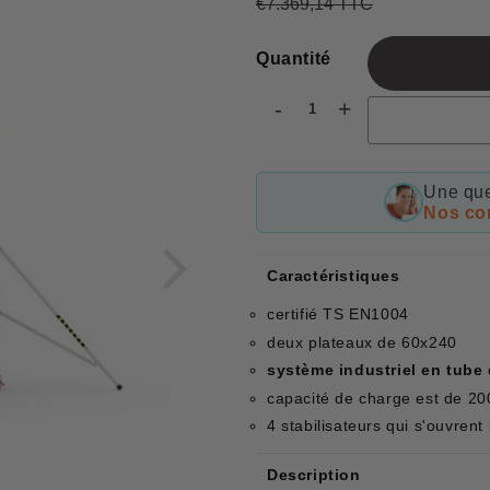
€7.369,14 TTC
Prix
€7.369,14
Prix
€5.895,31
régulier
réduit
Quantité
-
+
Une que
Nos con
Caractéristiques
certifié TS EN1004
deux plateaux de 60x240
système industriel en tub
capacité de charge est de 2
4 stabilisateurs qui s'ouvrent
Description