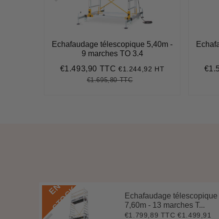
auteur
Echafaudage télescopique 5,40m -
Echafa
MIPRO L
9 marches TO 3.4
€1.493,90 TTC
€1.
,29 HT
€1.244,92 HT
,55
Prix
€1.493,90
Prix
réduit
rédu
€1.695,80 TTC
500,52
it
Prix
€1.695,80
Unit
ice
régulier
price
E
N
S
T
O
C
K
Echafaudage télescopique
 5,84
7,60m - 13 marches T...
€1.799,89 TTC
€1.499,91
Prix
€1.799,89