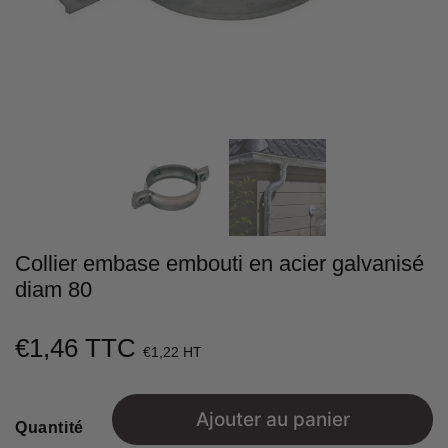
Collier embase embouti en acier galvanisé
diam 80
€1,46 TTC
€1,46
€1,22 HT
Unit
price
Ajouter au panier
Quantité