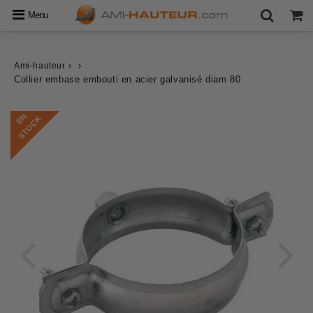
Menu
›
›
Ami-hauteur
Collier embase embouti en acier galvanisé diam 80
E
N
S
T
O
C
K