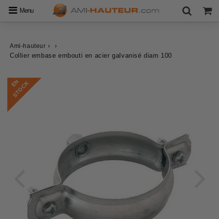
Menu
›
›
Ami-hauteur
Collier embase embouti en acier galvanisé diam 100
E
N
S
T
O
C
K