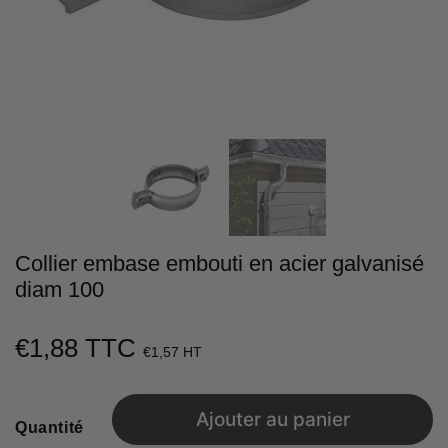
Collier embase embouti en acier galvanisé
diam 100
€1,88 TTC
€1,88
€1,57 HT
Unit
price
Ajouter au panier
Quantité