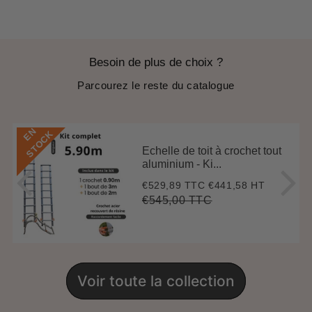
Besoin de plus de choix ?
Parcourez le reste du catalogue
E
N
S
T
O
C
K
Echelle de toit à crochet tout
aluminium - Ki...
€529,89 TTC
€441,58 HT
Prix
€529,89
réduit
€545,00 TTC
Prix
€545,00
Unit
régulier
price
Voir toute la collection