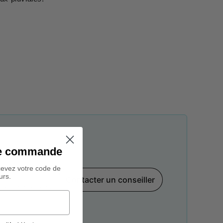
ine commande
cevez votre code de
urs.
Contacter un conseiller
par téléphone,