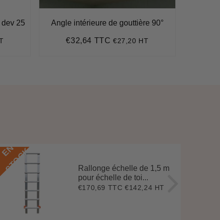
c dev 25
Angle intérieure de gouttière 90°
G
€32,64 TTC
€
T
€27,20 HT
Prix
€32,64
Pr
régulier
ré
E
N
S
T
O
C
E
N
S
T
O
C
K
Rallonge échelle de 1,5 m
pour échelle de toi...
€170,69 TTC
€142,24 HT
Prix
€170,69
régulier