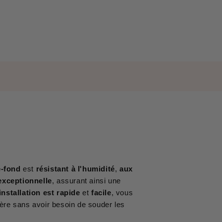
re-fond
est
résistant à l'humidité
,
aux
 exceptionnelle
, assurant ainsi une
installation est rapide
et
facile
, vous
tière sans avoir besoin de souder les