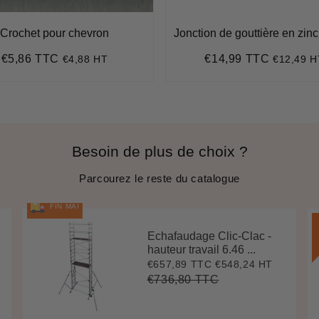
Crochet pour chevron
Jonction de gouttière en zin
€5,86 TTC
€14,99 TTC
€4,88 HT
€12,49 H
Prix
€5,86
Prix
€14,99
régulier
régulier
Besoin de plus de choix ?
Parcourez le reste du catalogue
FIN MAI
Echafaudage Clic-Clac -
hauteur travail 6.46 ...
€657,89 TTC
€548,24 HT
Prix
€657,89
réduit
€736,80 TTC
Prix
€736,80
Unit
régulier
price