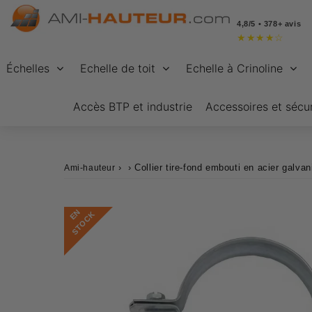
4,8/5 • 378+ avis
★
★
★
★
☆
Échelles
Echelle de toit
Echelle à Crinoline
Accès BTP et industrie
Accessoires et sécur
›
›
Collier tire-fond embouti en acier galvan
Ami-hauteur
E
N
S
T
O
C
K