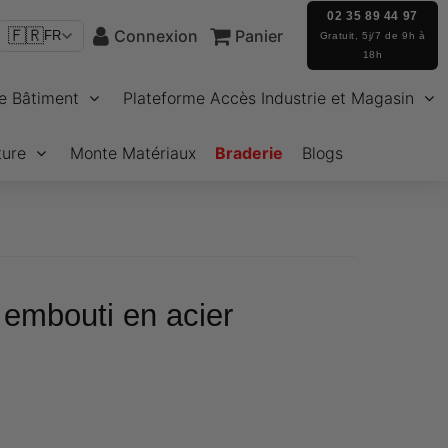
02 35 89 44 97
🇫🇷
Connexion
Panier
FR
Gratuit, 5j/7 de 9h à
18h
e Bâtiment
Plateforme Accès Industrie et Magasin
ture
Monte Matériaux
Braderie
Blogs
d embouti en acier
00
nit