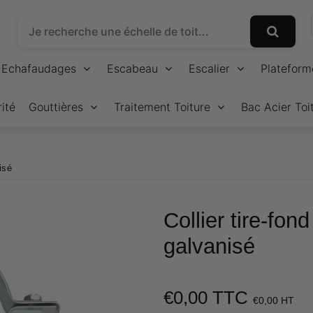
Echafaudages
Escabeau
Escalier
Plateform
ité
Gouttières
Traitement Toiture
Bac Acier Toi
isé
Collier tire-fon
galvanisé
€0,00 TTC
€0,
€0,00 HT
U