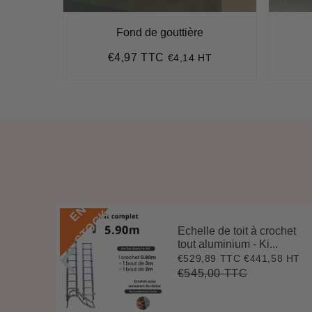
Fond de gouttière
€4,97 TTC
HT
€4,14 HT
Prix
€4,97
régulier
E
N
S
T
O
C
K
Echelle de toit à crochet
 3 m
tout aluminium - Ki...
.
€529,89 TTC
€441,58 HT
Prix
€529,89
7 HT
4
réduit
€545,00 TTC
Prix
€545,00
Unit
régulier
price