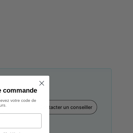
ine commande
cevez votre code de
urs.
Contacter un conseiller
par téléphone,