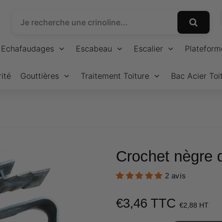
Echafaudages
Escabeau
Escalier
Plateform
ité
Gouttières
Traitement Toiture
Bac Acier Toi
Crochet nègre d
2 avis
€3,46 TTC
€3,
€2,88 HT
U
p