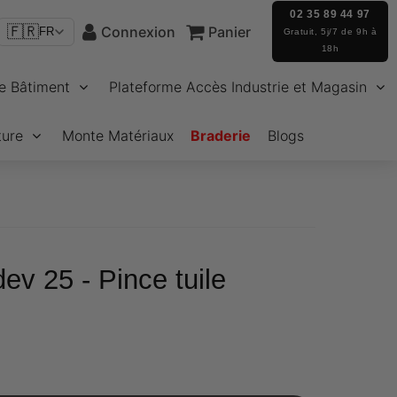
02 35 89 44 97
🇫🇷
Connexion
Panier
FR
Gratuit, 5j/7 de 9h à
18h
e Bâtiment
Plateforme Accès Industrie et Magasin
ture
Monte Matériaux
Braderie
Blogs
ev 25 - Pince tuile
46
nit
rice