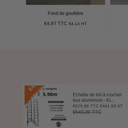
Fond de gouttière
€4,97 TTC
HT
€4,14 HT
Prix
€4,97
régulier
E
N
S
T
O
C
K
Echelle de toit à crochet
 3 m
tout aluminium - Ki...
.
€529,89 TTC
€441,58 HT
Prix
€529,89
7 HT
4
réduit
€545,00 TTC
Prix
€545,00
Unit
régulier
price