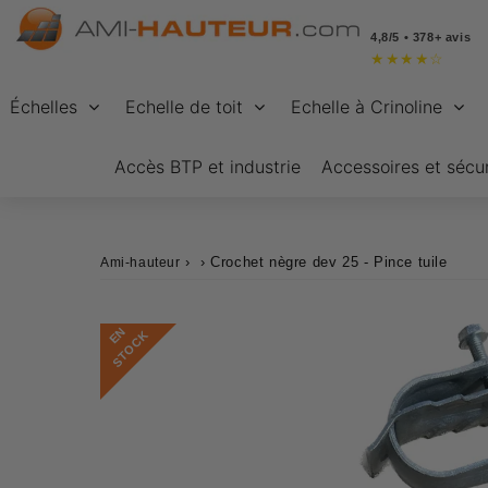
4,8/5 • 378+ avis
★
★
★
★
☆
Échelles
Echelle de toit
Echelle à Crinoline
Accès BTP et industrie
Accessoires et sécur
›
›
Crochet nègre dev 25 - Pince tuile
Ami-hauteur
E
N
S
T
O
C
K