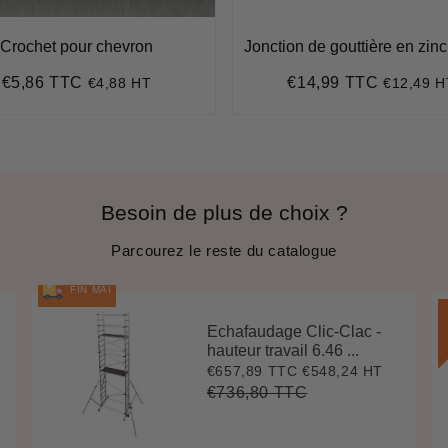
Crochet pour chevron
Jonction de gouttière en zin
€5,86 TTC
€14,99 TTC
€4,88 HT
€12,49 H
Prix
€5,86
Prix
€14,99
régulier
régulier
Besoin de plus de choix ?
Parcourez le reste du catalogue
FIN MAI
Echafaudage Clic-Clac -
hauteur travail 6.46 ...
€657,89 TTC
€548,24 HT
Prix
€657,89
réduit
€736,80 TTC
Prix
€736,80
Unit
régulier
price