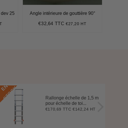
c dev 25
Angle intérieure de gouttière 90°
G
€32,64 TTC
€
T
€27,20 HT
Prix
€32,64
Pr
régulier
ré
E
N
S
T
O
C
E
N
S
T
O
C
K
Rallonge échelle de 1,5 m
pour échelle de toi...
€170,69 TTC
€142,24 HT
Prix
€170,69
régulier