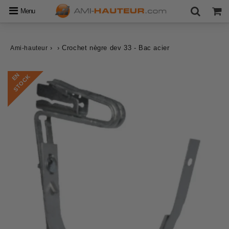
Menu
›
›
Crochet nègre dev 33 - Bac acier
Ami-hauteur
E
N
S
T
O
C
K