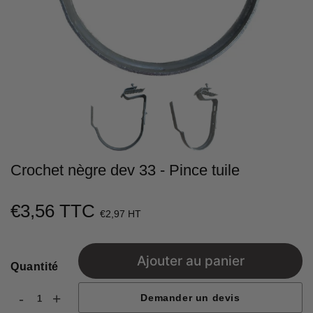
Crochet nègre dev 33 - Pince tuile
€3,56 TTC
€3,56
€2,97 HT
Unit
price
Ajouter au panier
Quantité
-
+
Demander un devis