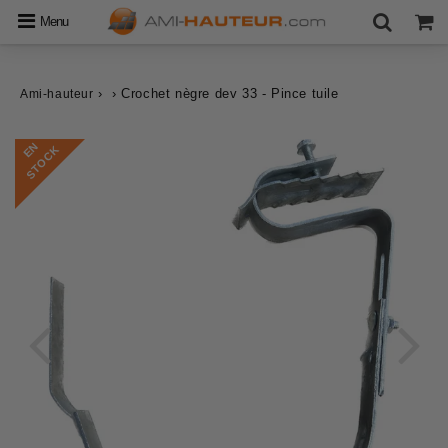
Menu
›
›
Crochet nègre dev 33 - Pince tuile
Ami-hauteur
E
N
S
T
O
C
K