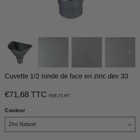
Cuvette 1/2 ronde de face en zinc dev 33
€71,68 TTC
€71,68
€59,73 HT
Unit
Couleur
price