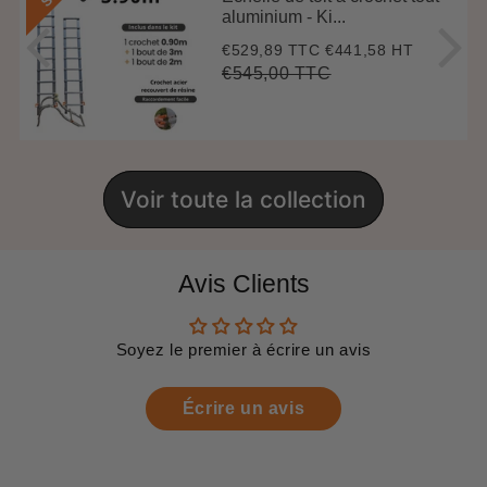
aluminium - Ki...
€529,89 TTC
€441,58 HT
Prix
€529,89
réduit
€545,00 TTC
Prix
€545,00
Unit
régulier
price
Voir toute la collection
Avis Clients
Soyez le premier à écrire un avis
Écrire un avis