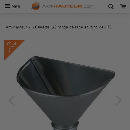
Menu
›
›
Cuvette 1/2 ronde de face en zinc dev 33
Ami-hauteur
E
N
S
T
O
C
K