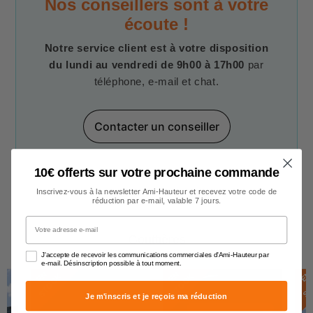
Nos conseillers sont à votre
écoute !
Notre service client est à votre disposition
du lundi au vendredi de 9h00 à 17h00
par
téléphone, e-mail et chat.
Contacter un conseiller
10€ offerts sur votre prochaine commande
Inscrivez-vous à la newsletter Ami-Hauteur et recevez votre code de
réduction par e-mail, valable 7 jours.
Votre adresse e-mail
Gouttières
J'accepte de recevoir les communications commerciales d'Ami-Hauteur par
e-mail. Désinscription possible à tout moment.
E
N
S
T
O
C
E
N
S
T
O
C
E
N
S
T
O
C
K
K
Je m'inscris et je reçois ma réduction