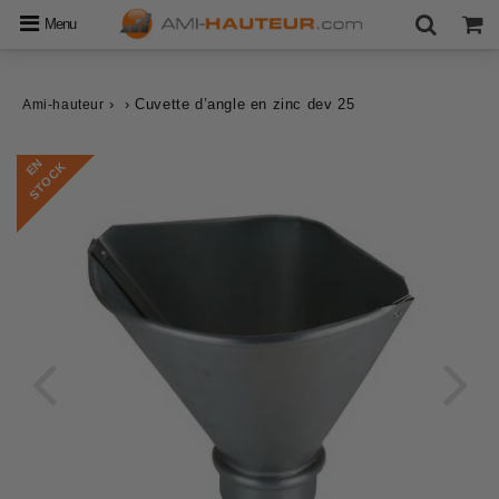
Menu
›
›
Cuvette d’angle en zinc dev 25
Ami-hauteur
E
N
S
T
O
C
K