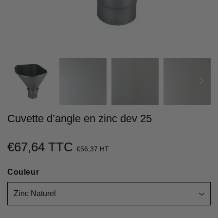
Cuvette d’angle en zinc dev 25
€67,64 TTC
€67,64
€56,37 HT
Unit
Couleur
price