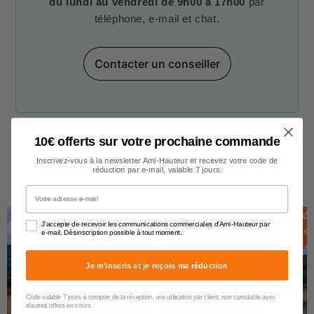
du lundi au vendredi de 9h00 à 17h00
par
téléphone, e-mail et chat.
Contacter un conseiller
10€ offerts sur votre prochaine commande
Inscrivez-vous à la newsletter Ami-Hauteur et recevez votre code de
réduction par e-mail, valable 7 jours.
Gouttières
Votre adresse e-mail
E
N
S
T
O
C
E
N
S
T
O
C
E
N
S
T
O
C
K
K
J'accepte de recevoir les communications commerciales d'Ami-Hauteur par
e-mail. Désinscription possible à tout moment.
Je m'inscris et je reçois ma réduction
Code valable 7 jours à compter de la réception, une utilisation par client, non cumulable avec
d'autres offres en cours.