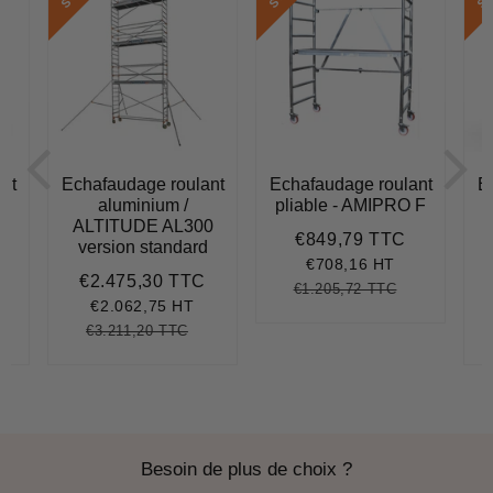
nt
Echafaudage roulant
Echafaudage roulant
E
aluminium /
pliable - AMIPRO F
5
ALTITUDE AL300
€849,79 TTC
Prix
€849,79
version standard
réduit
€708,16 HT
€2.475,30 TTC
€1.109,89
Prix
€2.475,30
€1.205,72 TTC
Prix
€1.205,72
Unit
réduit
€2.062,75 HT
régulier
price
€3.211,20 TTC
.563,30
nit
Prix
€3.211,20
Unit
ice
régulier
price
Besoin de plus de choix ?