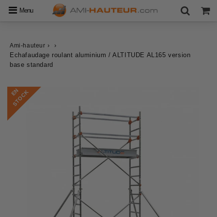
Menu
›
›
Ami-hauteur
Echafaudage roulant aluminium / ALTITUDE AL165 version
base standard
E
N
S
T
O
C
K