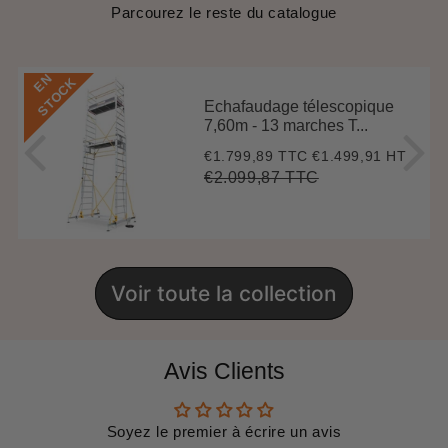
Parcourez le reste du catalogue
E
N
S
T
O
C
K
Echafaudage télescopique
7,60m - 13 marches T...
€1.799,89 TTC
€1.499,91 HT
Prix
€1.799,89
réduit
€2.099,87 TTC
Prix
€2.099,87
Unit
régulier
price
Voir toute la collection
Avis Clients
Soyez le premier à écrire un avis