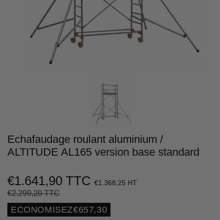
Echafaudage roulant aluminium /
ALTITUDE AL165 version base standard
€1.641,90 TTC
€1.368,25 HT
€2.299,20 TTC
Prix
€2.299,20
Prix
€1.641,90
régulier
réduit
Unit
ECONOMISEZ
€657,30
price