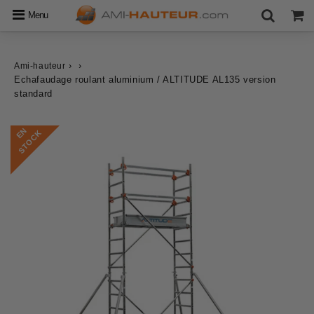
Menu
›
›
Ami-hauteur
Echafaudage roulant aluminium / ALTITUDE AL135 version
standard
E
N
S
T
O
C
K