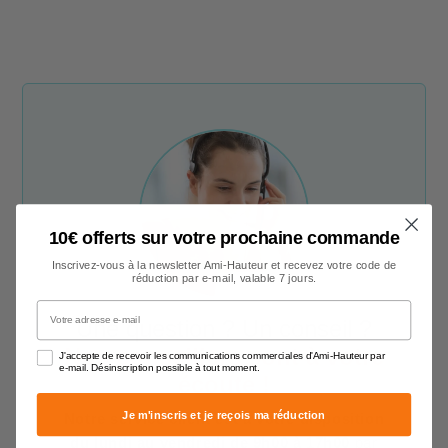
10€ offerts sur votre prochaine commande
Inscrivez-vous à la newsletter Ami-Hauteur et recevez votre code de
réduction par e-mail, valable 7 jours.
Votre adresse e-mail
Une question ? Un conseil ?
Nos conseillers sont à votre
J'accepte de recevoir les communications commerciales d'Ami-Hauteur par
e-mail. Désinscription possible à tout moment.
écoute !
Je m'inscris et je reçois ma réduction
Notre service client est à votre disposition
du lundi au vendredi de 9h00 à 17h00
par