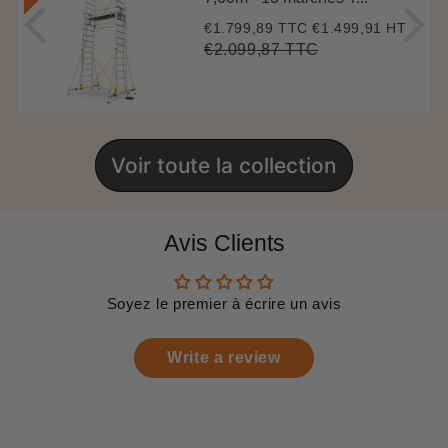
€1.799,89 TTC
€1.499,91 HT
Prix
€1.799,89
réduit
€2.099,87 TTC
Prix
€2.099,87
Unit
régulier
price
Voir toute la collection
Avis Clients
Soyez le premier à écrire un avis
Write a review