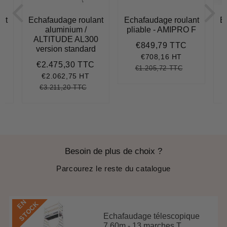
nt
Echafaudage roulant
Echafaudage roulant
E
aluminium /
pliable - AMIPRO F
5
ALTITUDE AL300
€849,79 TTC
Prix
€849,79
version standard
réduit
€708,16 HT
€2.475,30 TTC
€1.109,89
Prix
€2.475,30
€1.205,72 TTC
Prix
€1.205,72
Unit
réduit
€2.062,75 HT
régulier
price
€3.211,20 TTC
.563,30
nit
Prix
€3.211,20
Unit
ice
régulier
price
Besoin de plus de choix ?
Parcourez le reste du catalogue
E
N
S
T
O
C
K
Echafaudage télescopique
7,60m - 13 marches T...