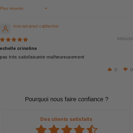
Sort by
mecamanut catherine
05/01/22
echelle crinoline
pas très satisfaisante malheureusement
0
0
Pourquoi nous faire confiance ?
Des clients satisfaits