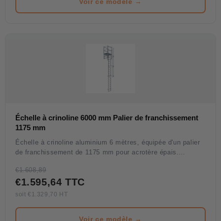
Voir ce modèle →
Échelle à crinoline 6000 mm Palier de franchissement
1175 mm
Échelle à crinoline aluminium 6 mètres, équipée d'un palier
de franchissement de 1175 mm pour acrotère épais.
Solution grande hauteur pour bâtiments industriels et
€1.608,89
agricoles présentant un acrotère conséquent (625 à 875
€1.595,64 TTC
mm).
soit €1.329,70 HT
Voir ce modèle →