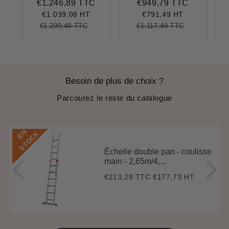
€1.246,89 TTC
€949,79 TTC
€1.489,87
Prix
€1.246,89
Prix
€949,79
réduit
réduit
€1.039,08 HT
€791,49 HT
€1.299,40 TTC
€1.117,49 TTC
.515,06
nit
Prix
€1.299,40
Unit
Prix
€1.117,49
Unit
ice
régulier
price
régulier
price
Besoin de plus de choix ?
Parcourez le reste du catalogue
E
N
S
T
O
C
K
Échelle double pan - coulisse
main - 2,65m/4,...
€213,28 TTC
€177,73 HT
Prix
€213,28
régulier