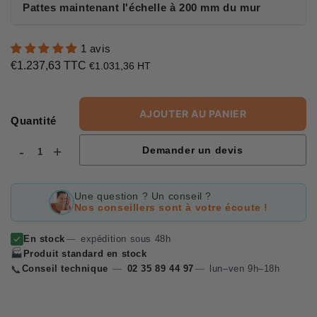
Pattes maintenant l'échelle à 200 mm du mur
1 avis
€1.237,63 TTC
€1.237,63
€1.031,36 HT
Unit
price
AJOUTER AU PANIER
Quantité
-
+
Demander un devis
Une question ? Un conseil ?
Nos conseillers sont à votre écoute !
En stock
—
expédition sous 48h
🏭
Produit standard en stock
📞
Conseil technique
—
02 35 89 44 97
—
lun–ven 9h–18h