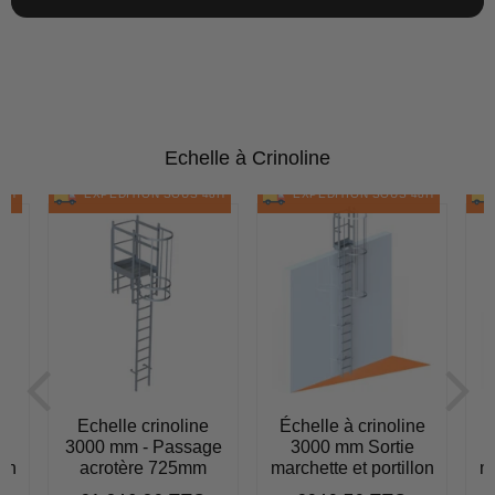
Echelle à Crinoline
48H
EXPÉDITION SOUS 48H
EXPÉDITION SOUS 48H
Echelle crinoline
Échelle à crinoline
e
3000 mm - Passage
3000 mm Sortie
lon
acrotère 725mm
marchette et portillon
ma