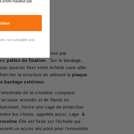
s d'Ami-Hauteur par
ction
lient, non cumulable avec
'échelle est fixée sur le mur par
des
pattes de fixation
. Sur le bardage,
ous pourrez fixer votre échelle sans aller
hercher la structure en utilisant la
plaque
e bardage extérieur.
'ensemble de la crinoline, composé
'arceaux arrondis et de filants en
luminium, forme une cage de protection
ontre les chutes, appelée aussi, cage
à
rinoline
Elle est fixée sur l'échelle qui
evient un accès sécurisé pour l'ensemble