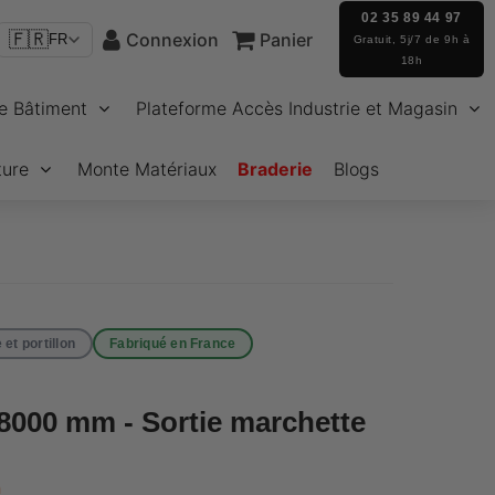
02 35 89 44 97
🇫🇷
Connexion
Panier
FR
Gratuit, 5j/7 de 9h à
18h
e Bâtiment
Plateforme Accès Industrie et Magasin
ture
Monte Matériaux
Braderie
Blogs
et portillon
Fabriqué en France
 8000 mm - Sortie marchette
n