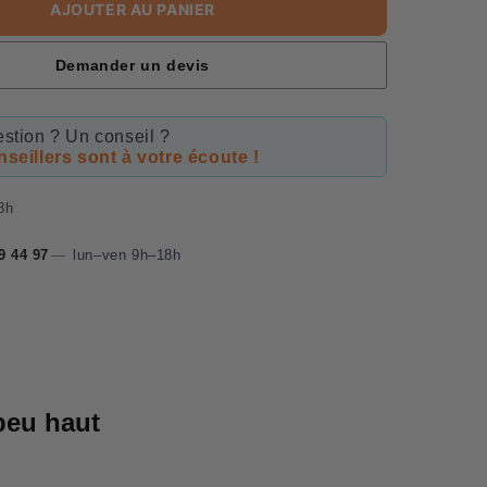
AJOUTER AU PANIER
Demander un devis
stion ? Un conseil ?
seillers sont à votre écoute !
8h
9 44 97
—
lun–ven 9h–18h
 peu haut