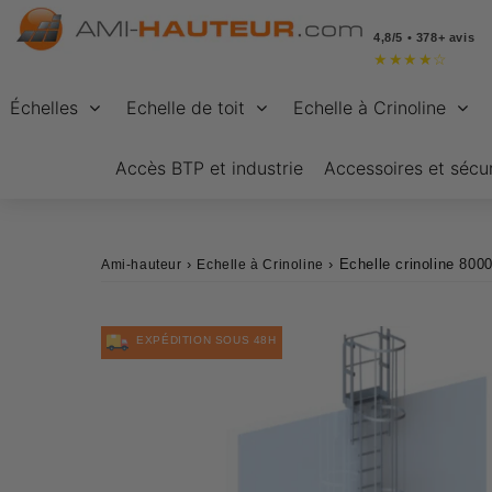
4,8/5 • 378+ avis
★
★
★
★
☆
Échelles
Echelle de toit
Echelle à Crinoline
Accès BTP et industrie
Accessoires et sécur
›
›
Echelle crinoline 8000
Ami-hauteur
Echelle à Crinoline
EXPÉDITION SOUS 48H