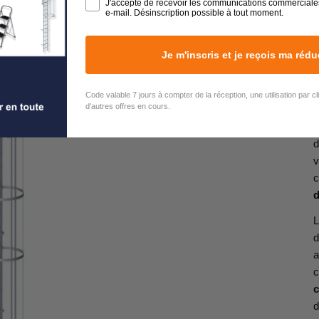
J'accepte de recevoir les communications commerciale
e-mail. Désinscription possible à tout moment.
Je m'inscris et je reçois ma rédu
Code valable 7 jours à compter de la réception, une utilisation par c
d'autres offres en cours.
L
v
c
d
L
d
a
c
c
d