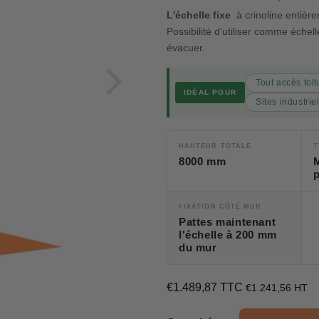
L'échelle fixe
à crinoline entièr
Possibilité d'utiliser comme éche
évacuer.
Tout accès toit
IDÉAL POUR
Sites industrie
HAUTEUR TOTALE
T
8000 mm
p
FIXATION CÔTÉ MUR
Pattes maintenant
l'échelle à 200 mm
du mur
€1.489,87 TTC
€1.489,87
€1.241,56 HT