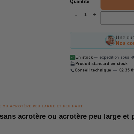
Quantité
-
+
Une que
Nos con
En stock
—
expédition sous 4
🏭
Produit standard en stock
📞
Conseil technique
—
02 35 8
E OU ACROTÈRE PEU LARGE ET PEU HAUT
 sans acrotère ou acrotère peu large et