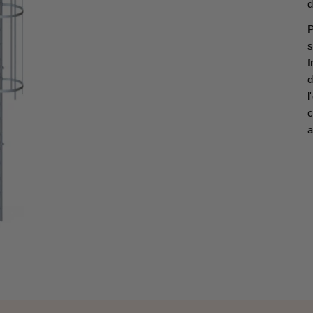
d
P
s
f
d
l
c
a