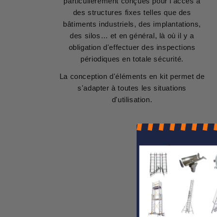
particulièrement conçues pour l'accès à
des structures fixes telles que des
bâtiments industriels, des implantations,
des silos… et en général, là où il y a
obligation d'effectuer des inspections
périodiques en totale sécurité.
La conception d'éléments en kit permet de
s'adapter à toutes les situations
d'utilisation.