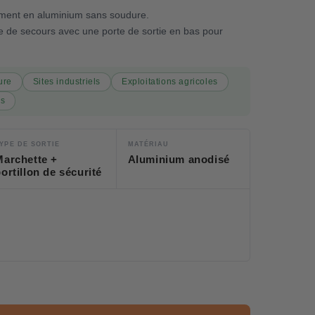
ement en aluminium sans soudure.
lle de secours avec une porte de sortie en bas pour
ure
Sites industriels
Exploitations agricoles
ls
YPE DE SORTIE
MATÉRIAU
Marchette +
Aluminium anodisé
ortillon de sécurité
Unit
price