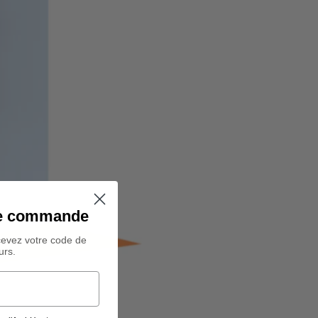
ine commande
cevez votre code de
urs.