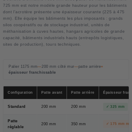
725 mm est notre modèle grande hauteur pour les bâtiments
dont l'acrotère présente une épaisseur courante (225 à 475
mm). Elle équipe les bâtiments les plus imposants : grands
silos coopératifs ou de stockage industriel, unités de
méthanisation à cuves hautes, hangars agricoles de grande
capacité, bâtiments industriels hauts (entrepôts logistiques,
sites de production), tours techniques.
Palier 1175 mm
—
200 mm côté mur
—
patte arrière
=
épaisseur franchissable
Configuration
Patte avant
Patte arrière
Épaisseur fran
Standard
200 mm
200 mm
✓ 325 mm
Patte
200 mm
350 mm
✓ 175 mm min
réglable