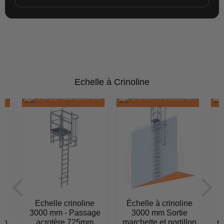
Echelle à Crinoline
48H
EXPÉDITION SOUS 48H
EXPÉDITION SOUS 48H
Echelle crinoline
Échelle à crinoline
e
3000 mm - Passage
3000 mm Sortie
lon
acrotère 725mm
marchette et portillon
ma