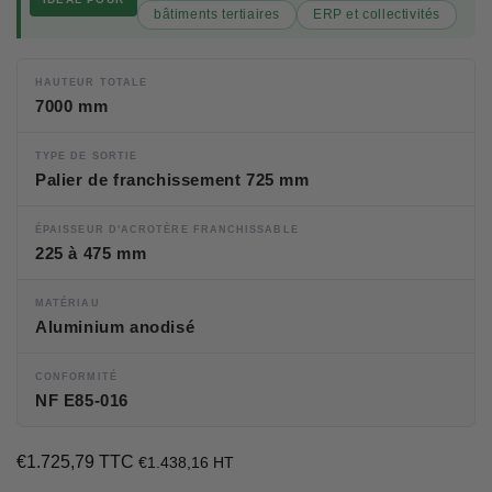
bâtiments tertiaires
ERP et collectivités
HAUTEUR TOTALE
7000 mm
TYPE DE SORTIE
Palier de franchissement 725 mm
ÉPAISSEUR D'ACROTÈRE FRANCHISSABLE
225 à 475 mm
MATÉRIAU
Aluminium anodisé
CONFORMITÉ
NF E85-016
€1.725,79 TTC
€1.725,79
€1.438,16 HT
Unit