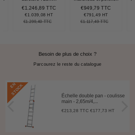
€1.246,89 TTC
€949,79 TTC
€1.489,87
Prix
€1.246,89
Prix
€949,79
réduit
réduit
€1.039,08 HT
€791,49 HT
€1.299,40 TTC
€1.117,49 TTC
.515,06
nit
Prix
€1.299,40
Unit
Prix
€1.117,49
Unit
ice
régulier
price
régulier
price
Besoin de plus de choix ?
Parcourez le reste du catalogue
E
N
S
T
O
C
K
Échelle double pan - coulisse
main - 2,65m/4,...
€213,28 TTC
€177,73 HT
Prix
€213,28
régulier