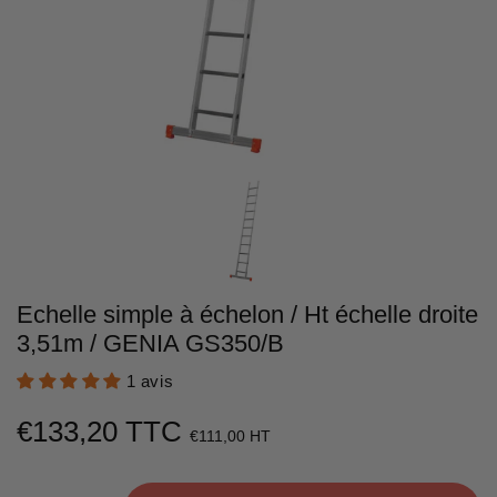
Echelle simple à échelon / Ht échelle droite
3,51m / GENIA GS350/B
1 avis
€133,20 TTC
€133,20
€111,00 HT
Unit
price