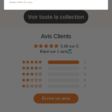
d'autres offres en cours.
Voir toute la collection
Avis Clients
5.00 sur 5
Basé sur 1 avis
1
0
0
0
0
Écrire un avis