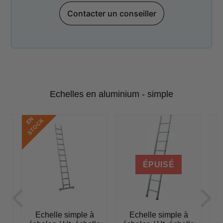
Contacter un conseiller
Echelles en aluminium - simple
E
N
S
T
O
C
K
ÉPUISÉ
Echelle simple à
Echelle simple à