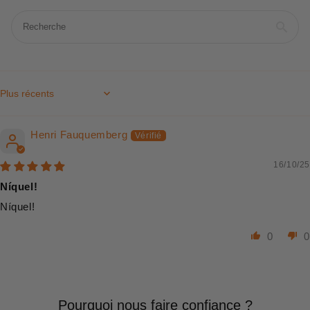
Sort by
Henri Fauquemberg
16/10/25
Níquel!
Níquel!
0
0
Pourquoi nous faire confiance ?