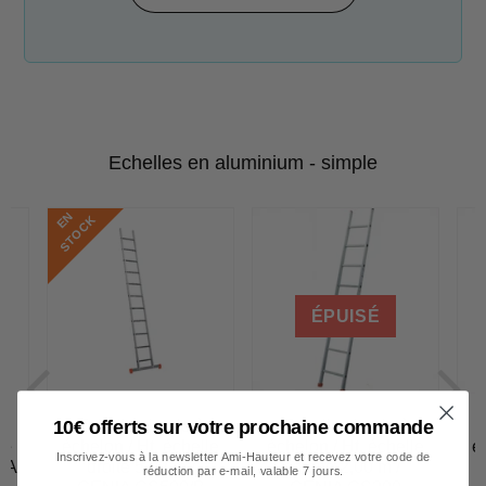
Echelles en aluminium - simple
E
N
S
T
O
C
K
ÉPUISÉ
Echelle simple à
Echelle simple à
10€ offerts sur votre prochaine commande
le
échelon / Ht. échelle
échelon / Ht. échelle
é
Inscrivez-vous à la newsletter Ami-Hauteur et recevez votre code de
NIA
droite 5,02 m /
droite 2,00 m /
réduction par e-mail, valable 7 jours.