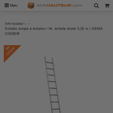
Menu
›
›
Ami-hauteur
Echelle simple à échelon / Ht. échelle droite 5,02 m / GENIA
GS500/B
E
N
S
T
O
C
K