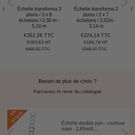
 3
Échelle transforma 3
Échelle transforma 2
É
plans / 3 x 8
plans / 2 x 7
 -
échelons / 2.30 m -
échelons / 2.02m -
5.10 m
3.14 m
€352,36 TTC
€224,14 TTC
304,30
Prix
€352,36
Prix
€224,14
réduit
réduit
€293,63 HT
€186,78 HT
€468,52 TTC
€268,97 TTC
5,16
it
Prix
€468,52
Unit
Prix
€268,97
Unit
ce
régulier
price
régulier
price
Besoin de plus de choix ?
Parcourez le reste du catalogue
E
N
S
T
O
C
K
Échelle double pan - coulisse
main - 2,65m/4,...