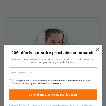
10€ offerts sur votre prochaine commande
Inscrivez-vous à la newsletter Ami-Hauteur et recevez votre code de
réduction par e-mail, valable 7 jours.
Votre adresse e-mail
Une question ? Un conseil ?
Nos conseillers sont à votre
J'accepte de recevoir les communications commerciales d'Ami-Hauteur par
e-mail. Désinscription possible à tout moment.
écoute !
Je m'inscris et je reçois ma réduction
Notre service client est à votre disposition
du lundi au vendredi de 9h00 à 17h00
par
Code valable 7 jours à compter de la réception, une utilisation par client, non cumulable avec