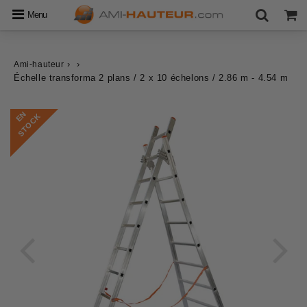
Menu
›
›
Ami-hauteur
Échelle transforma 2 plans / 2 x 10 échelons / 2.86 m - 4.54 m
E
N
S
T
O
C
K