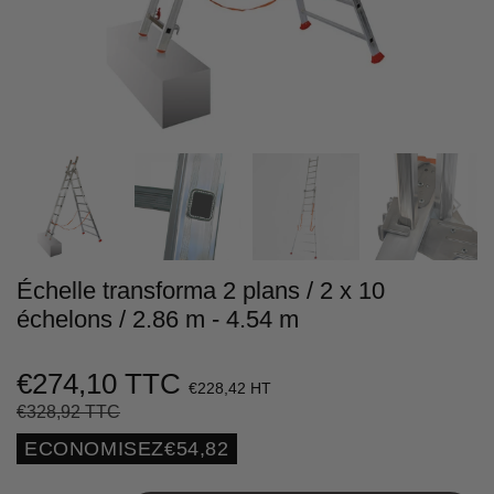
Échelle transforma 2 plans / 2 x 10
échelons / 2.86 m - 4.54 m
€274,10 TTC
€228,42 HT
€328,92 TTC
Prix
€328,92
Prix
€274,10
régulier
réduit
Unit
ECONOMISEZ
€54,82
price