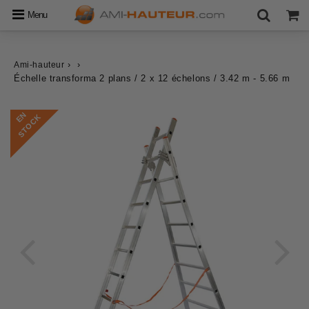
Menu
›
›
Ami-hauteur
Échelle transforma 2 plans / 2 x 12 échelons / 3.42 m - 5.66 m
E
N
S
T
O
C
K