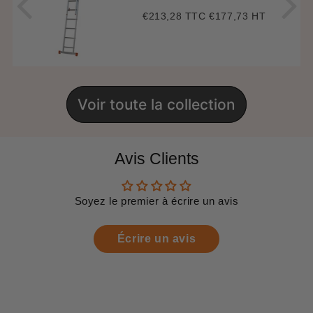
€213,28 TTC
€177,73 HT
Prix
€213,28
régulier
Voir toute la collection
Avis Clients
Soyez le premier à écrire un avis
Écrire un avis