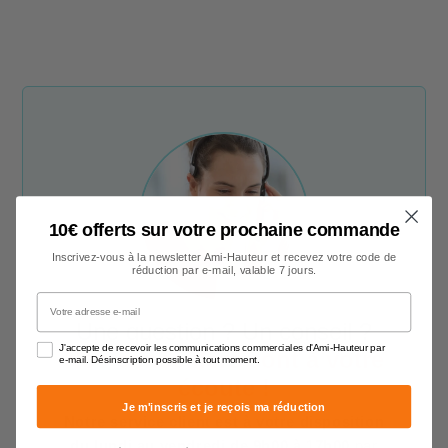
10€ offerts sur votre prochaine commande
Inscrivez-vous à la newsletter Ami-Hauteur et recevez votre code de
réduction par e-mail, valable 7 jours.
Votre adresse e-mail
Une question ? Un conseil ?
J'accepte de recevoir les communications commerciales d'Ami-Hauteur par
Nos conseillers sont à votre
e-mail. Désinscription possible à tout moment.
écoute !
Je m'inscris et je reçois ma réduction
Notre service client est à votre disposition
du lundi au vendredi de 9h00 à 17h00
par