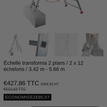
Échelle transforma 2 plans / 2 x 12
échelons / 3.42 m - 5.66 m
€427,86 TTC
€356,55 HT
€513,43 TTC
Prix
€513,43
Prix
€427,86
régulier
réduit
Unit
ECONOMISEZ
€85,57
price