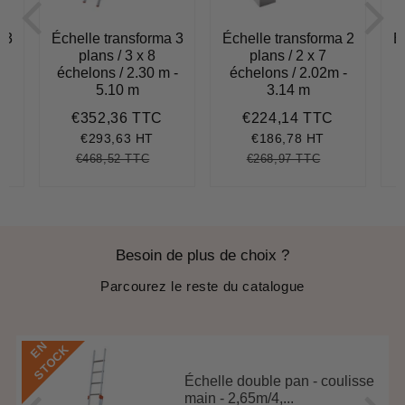
 3
Échelle transforma 3
Échelle transforma 2
É
plans / 3 x 8
plans / 2 x 7
 -
échelons / 2.30 m -
échelons / 2.02m -
5.10 m
3.14 m
€352,36 TTC
€224,14 TTC
304,30
Prix
€352,36
Prix
€224,14
réduit
réduit
€293,63 HT
€186,78 HT
€468,52 TTC
€268,97 TTC
5,16
it
Prix
€468,52
Unit
Prix
€268,97
Unit
ce
régulier
price
régulier
price
Besoin de plus de choix ?
Parcourez le reste du catalogue
E
N
S
T
O
C
K
Échelle double pan - coulisse
main - 2,65m/4,...