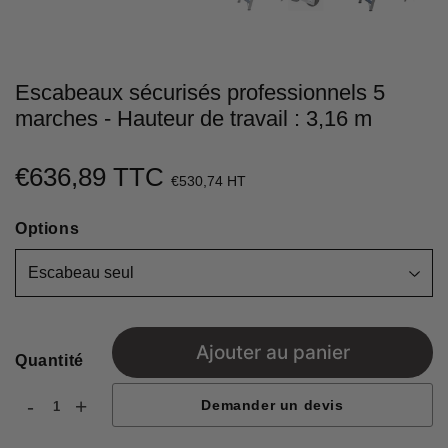
Escabeaux sécurisés professionnels 5
marches - Hauteur de travail : 3,16 m
€636,89 TTC
€636,89
€530,74 HT
Unit
Options
price
Ajouter au panier
Quantité
-
+
Demander un devis