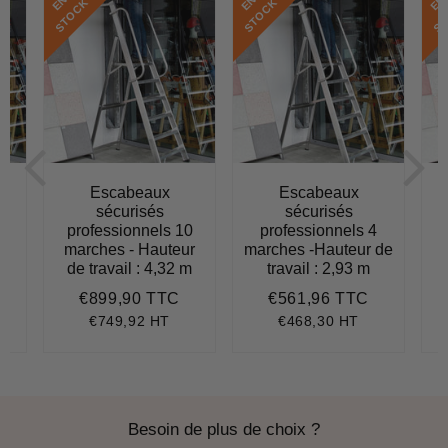
E
N
S
T
O
C
E
N
S
T
O
C
E
N
S
T
O
C
K
K
Escabeaux
Escabeaux
sécurisés
sécurisés
professionnels 10
professionnels 4
r
marches - Hauteur
marches -Hauteur de
m
de travail : 4,32 m
travail : 2,93 m
€899,90 TTC
€561,96 TTC
864,36
Prix
€899,90
Prix
€561,96
régulier
régulier
€749,92 HT
€468,30 HT
Besoin de plus de choix ?