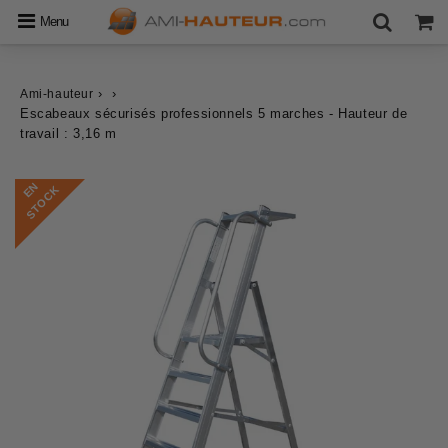
Menu
›
›
Ami-hauteur
Escabeaux sécurisés professionnels 5 marches - Hauteur de
travail : 3,16 m
E
N
S
T
O
C
K