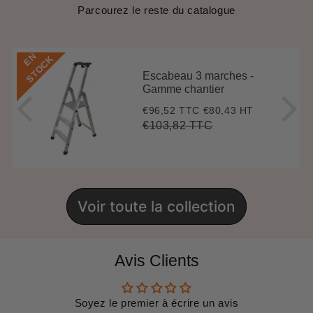
Parcourez le reste du catalogue
E
N
S
T
O
C
K
Escabeau 3 marches -
Gamme chantier
€96,52 TTC
€80,43 HT
Prix
€96,52
réduit
€103,82 TTC
Prix
€103,82
Unit
régulier
price
Voir toute la collection
Avis Clients
Soyez le premier à écrire un avis