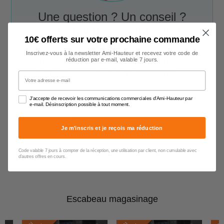
Une question ? Un conseil ?
Nos conseillers sont à votre
10€ offerts sur votre prochaine commande
écoute !
Inscrivez-vous à la newsletter Ami-Hauteur et recevez votre code de
réduction par e-mail, valable 7 jours.
Notre service client est à votre disposition
du lundi au vendredi de 9h00 à 17h00
par
Votre adresse e-mail
téléphone, e-mail et chat.
J'accepte de recevoir les communications commerciales d'Ami-Hauteur par
e-mail. Désinscription possible à tout moment.
Contacter un conseiller
Je m'inscris et je reçois ma réduction
Code valable 7 jours à compter de la réception, une utilisation par client, non cumulable avec
d'autres offres en cours.
Escabeau magasinage