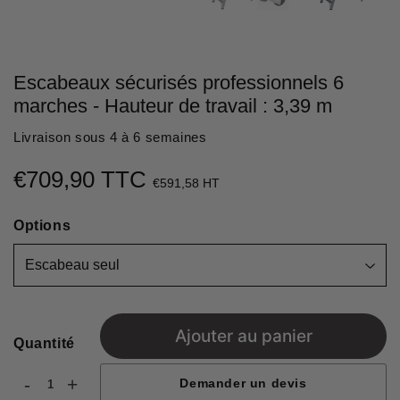
Escabeaux sécurisés professionnels 6
marches - Hauteur de travail : 3,39 m
Livraison sous 4 à 6 semaines
€709,90 TTC
€709,90
€591,58 HT
Unit
Options
price
Ajouter au panier
Quantité
-
+
Demander un devis