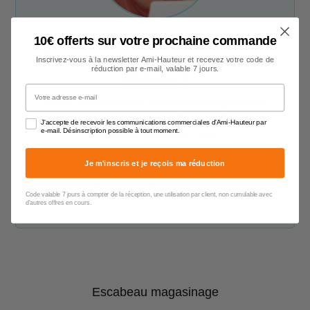
Une question ? Un conseil ?
10€ offerts sur votre prochaine commande
Nos conseillers sont à votre
Inscrivez-vous à la newsletter Ami-Hauteur et recevez votre code de
réduction par e-mail, valable 7 jours.
écoute !
Votre adresse e-mail
Notre service client est à votre disposition
du lundi au vendredi de 9h00 à 17h00
par
J'accepte de recevoir les communications commerciales d'Ami-Hauteur par
e-mail. Désinscription possible à tout moment.
téléphone, e-mail et chat.
Je m'inscris et je reçois ma réduction
Contacter un conseiller
Code valable 7 jours à compter de la réception, une utilisation par client, non cumulable avec
d'autres offres en cours.
Escabeau magasinage