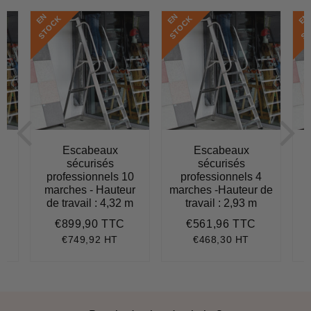
E
N
S
T
O
C
E
N
S
T
O
C
E
N
S
T
O
C
K
K
Escabeaux
Escabeaux
sécurisés
sécurisés
professionnels 10
professionnels 4
r
marches - Hauteur
marches -Hauteur de
m
de travail : 4,32 m
travail : 2,93 m
€899,90 TTC
€561,96 TTC
864,36
Prix
€899,90
Prix
€561,96
régulier
régulier
€749,92 HT
€468,30 HT