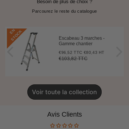
Besoin de plus de choix ?
Parcourez le reste du catalogue
E
N
S
T
O
C
K
Escabeau 3 marches -
Gamme chantier
€96,52 TTC
€80,43 HT
Prix
€96,52
réduit
€103,82 TTC
Prix
€103,82
Unit
régulier
price
Voir toute la collection
Avis Clients