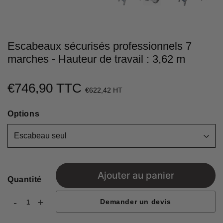
Escabeaux sécurisés professionnels 7
marches - Hauteur de travail : 3,62 m
€746,90 TTC
€746,90
€622,42 HT
Unit
Options
price
Ajouter au panier
Quantité
-
+
Demander un devis