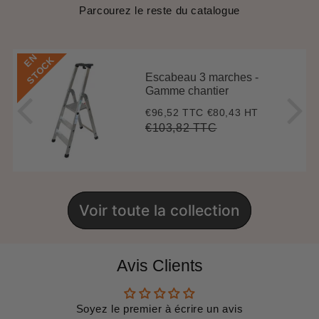
Parcourez le reste du catalogue
E
N
S
T
O
C
K
Escabeau 3 marches -
Gamme chantier
€96,52 TTC
€80,43 HT
Prix
€96,52
réduit
€103,82 TTC
Prix
€103,82
Unit
régulier
price
Voir toute la collection
Avis Clients
Soyez le premier à écrire un avis