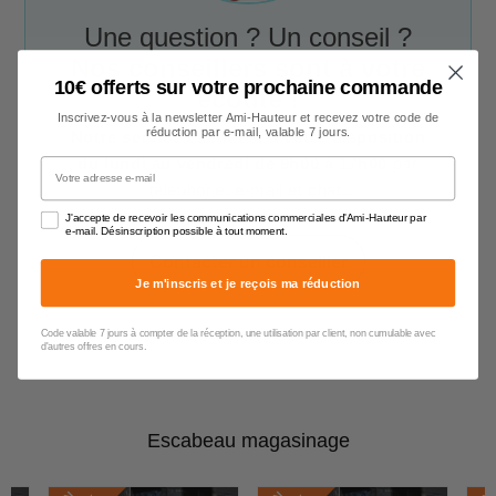
Une question ? Un conseil ?
Nos conseillers sont à votre
10€ offerts sur votre prochaine commande
écoute !
Inscrivez-vous à la newsletter Ami-Hauteur et recevez votre code de
réduction par e-mail, valable 7 jours.
Notre service client est à votre disposition
du lundi au vendredi de 9h00 à 17h00
par
Votre adresse e-mail
téléphone, e-mail et chat.
J'accepte de recevoir les communications commerciales d'Ami-Hauteur par
e-mail. Désinscription possible à tout moment.
Contacter un conseiller
Je m'inscris et je reçois ma réduction
Code valable 7 jours à compter de la réception, une utilisation par client, non cumulable avec
d'autres offres en cours.
Escabeau magasinage