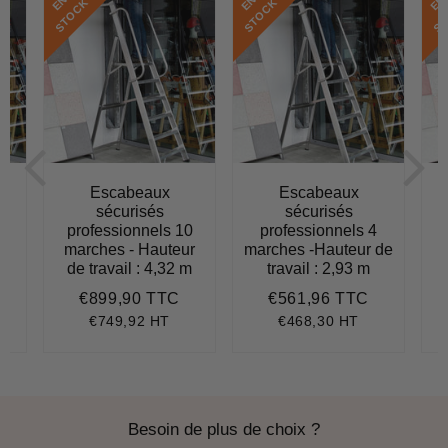
E
N
S
T
O
C
E
N
S
T
O
C
E
N
S
T
O
C
K
K
Escabeaux
Escabeaux
sécurisés
sécurisés
professionnels 10
professionnels 4
r
marches - Hauteur
marches -Hauteur de
m
de travail : 4,32 m
travail : 2,93 m
€899,90 TTC
€561,96 TTC
864,36
Prix
€899,90
Prix
€561,96
régulier
régulier
€749,92 HT
€468,30 HT
Besoin de plus de choix ?