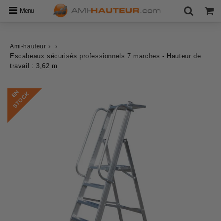
Menu
›
›
Ami-hauteur
Escabeaux sécurisés professionnels 7 marches - Hauteur de
travail : 3,62 m
E
N
S
T
O
C
K