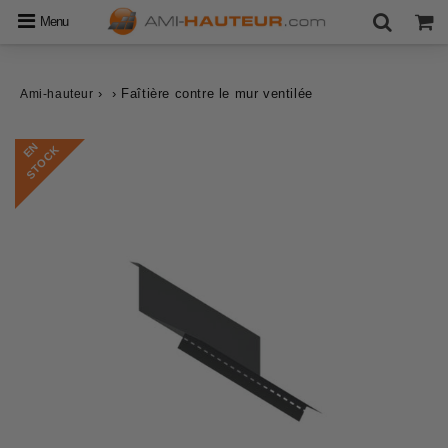
Menu
›
›
Faîtière contre le mur ventilée
Ami-hauteur
E
N
S
T
O
C
K