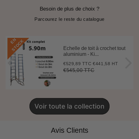
Besoin de plus de choix ?
Parcourez le reste du catalogue
E
N
S
T
O
C
K
Echelle de toit à crochet tout
aluminium - Ki...
€529,89 TTC
€441,58 HT
Prix
€529,89
réduit
€545,00 TTC
Prix
€545,00
Unit
régulier
price
Voir toute la collection
Avis Clients