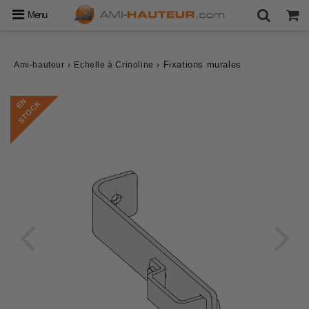
Menu
›
›
Fixations murales
Ami-hauteur
Echelle à Crinoline
E
N
S
T
O
C
K