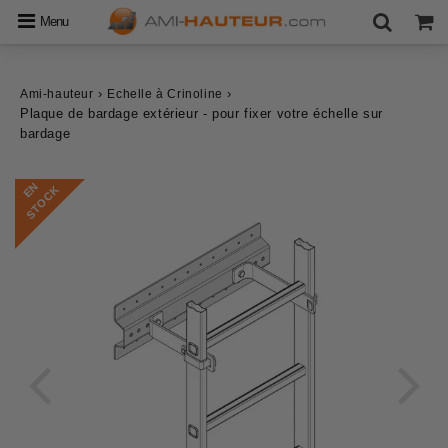
Menu
›
›
Ami-hauteur
Echelle à Crinoline
Plaque de bardage extérieur - pour fixer votre échelle sur
bardage
E
N
S
T
O
C
K