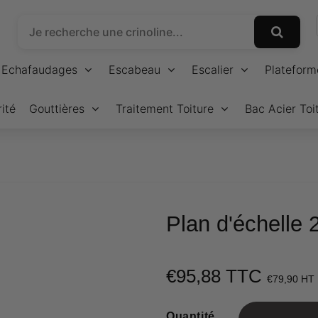
Echafaudages
Escabeau
Escalier
Plateform
ité
Gouttières
Traitement Toiture
Bac Acier Toi
Plan d'échelle
€95,88 TTC
€79,90 HT
Quantité