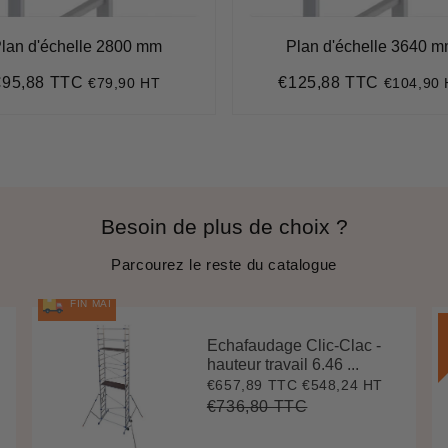
lan d'échelle 2800 mm
Plan d'échelle 3640 
€95,88 TTC
€125,88 TTC
€79,90 HT
€104,90
rix
€95,88
Prix
€125,88
égulier
régulier
Besoin de plus de choix ?
Parcourez le reste du catalogue
FIN MAI
Echafaudage Clic-Clac -
hauteur travail 6.46 ...
€657,89 TTC
€548,24 HT
Prix
€657,89
réduit
€736,80 TTC
Prix
€736,80
Unit
régulier
price