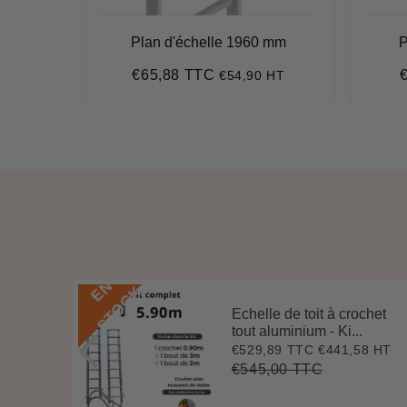
r - pour
Plan d'échelle 1960 mm
P
bardage
€65,88 TTC
€54,90 HT
Prix
€65,88
P
 HT
régulier
r
E
N
S
T
O
C
K
Echelle de toit à crochet
 3 m
tout aluminium - Ki...
.
€529,89 TTC
€441,58 HT
Prix
€529,89
7 HT
4
réduit
€545,00 TTC
Prix
€545,00
Unit
régulier
price