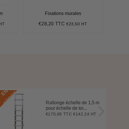
mm
Fixations murales
Fixa
€28,20 TTC
€
 HT
€23,50 HT
Prix
€28,20
Pr
régulier
ré
E
N
S
T
O
C
E
N
S
T
O
C
K
Rallonge échelle de 1,5 m
pour échelle de toi...
€170,69 TTC
€142,24 HT
Prix
€170,69
régulier