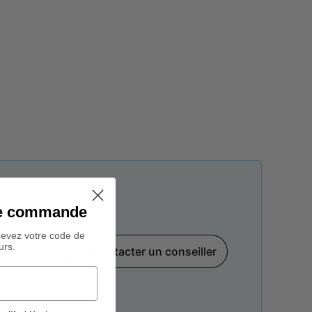
ine commande
cevez votre code de
urs.
Contacter un conseiller
par téléphone,