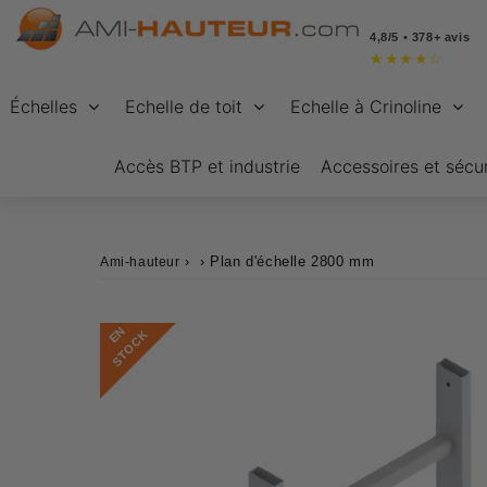
4,8/5 • 378+ avis
★
★
★
★
☆
Échelles
Echelle de toit
Echelle à Crinoline
Accès BTP et industrie
Accessoires et sécur
›
›
Plan d'échelle 2800 mm
Ami-hauteur
E
N
S
T
O
C
K