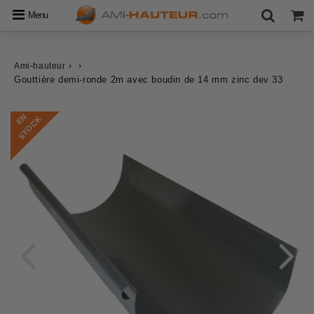
Menu
›
›
Ami-hauteur
Gouttière demi-ronde 2m avec boudin de 14 mm zinc dev 33
E
N
S
T
O
C
K