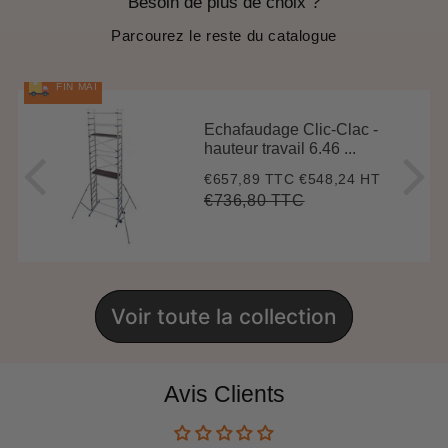
Besoin de plus de choix ?
Parcourez le reste du catalogue
FIN MAI
Echafaudage Clic-Clac -
hauteur travail 6.46 ...
€657,89 TTC
€548,24 HT
Prix
€657,89
réduit
€736,80 TTC
Prix
€736,80
Unit
régulier
price
Voir toute la collection
Avis Clients