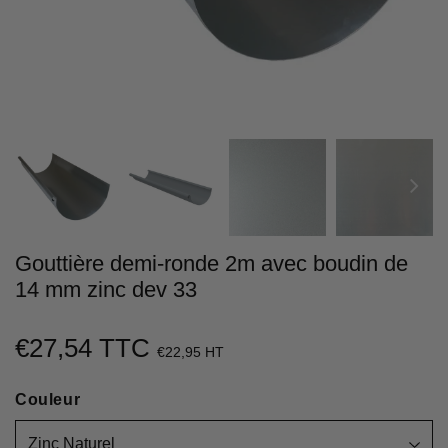
Gouttière demi-ronde 2m avec boudin de
14 mm zinc dev 33
€27,54 TTC
€27,54
€22,95 HT
Unit
Couleur
price