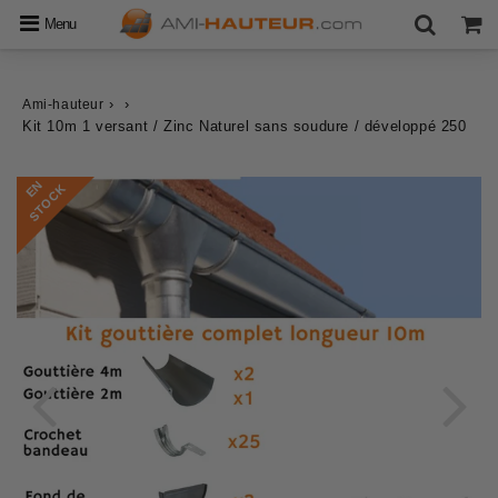
Menu
›
›
Ami-hauteur
Kit 10m 1 versant / Zinc Naturel sans soudure / développé 250
E
N
S
T
O
C
K