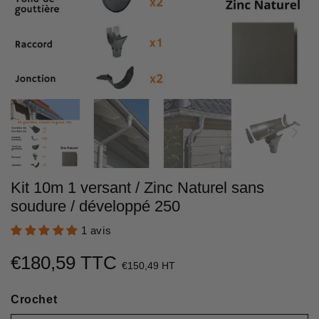
Kit 10m 1 versant / Zinc Naturel sans
soudure / développé 250
1 avis
€180,59 TTC
€180,59
€150,49 HT
Unit
Crochet
price