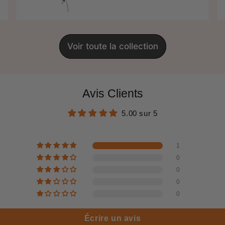
régulier
price
Voir toute la collection
Avis Clients
5.00 sur 5
1
0
0
0
0
Écrire un avis