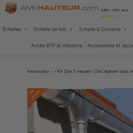
4,8/5 • 378+ avis
★
★
★
★
☆
Échelles
Echelle de toit
Echelle à Crinoline
Accès BTP et industrie
Accessoires et sécur
›
›
Kit 12m 1 versant / Zinc Naturel sans 
Ami-hauteur
E
N
S
T
O
C
K