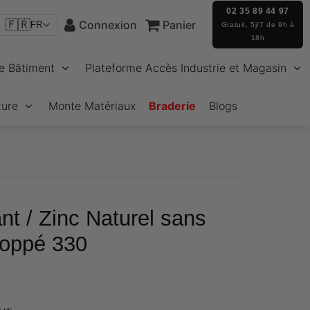
02 35 89 44 97
🇫🇷
Connexion
Panier
FR
Gratuit, 5j/7 de 9h à
18h
e Bâtiment
Plateforme Accès Industrie et Magasin
ture
Monte Matériaux
Braderie
Blogs
nt / Zinc Naturel sans
loppé 330
€266,16