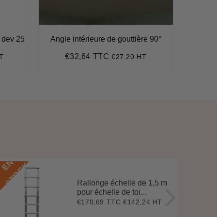
c dev 25
Angle intérieure de gouttière 90°
G
€32,64 TTC
€
T
€27,20 HT
Prix
€32,64
Pr
régulier
ré
E
N
S
T
O
C
E
N
S
T
O
C
K
Rallonge échelle de 1,5 m
pour échelle de toi...
€170,69 TTC
€142,24 HT
Prix
€170,69
régulier