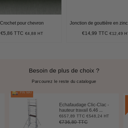
Crochet pour chevron
Jonction de gouttière en zin
€5,86 TTC
€14,99 TTC
€4,88 HT
€12,49 H
Prix
€5,86
Prix
€14,99
régulier
régulier
Besoin de plus de choix ?
Parcourez le reste du catalogue
FIN MAI
Echafaudage Clic-Clac -
hauteur travail 6.46 ...
€657,89 TTC
€548,24 HT
Prix
€657,89
réduit
€736,80 TTC
Prix
€736,80
Unit