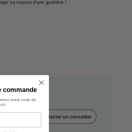
iper sa maison d’une gouttière !
ine commande
cevez votre code de
urs.
Contacter un conseiller
par téléphone,