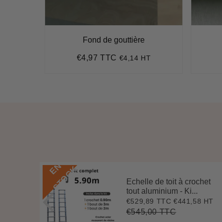
Fond de gouttière
€4,97 TTC
HT
€4,14 HT
Prix
€4,97
régulier
E
N
S
T
O
C
K
Echelle de toit à crochet
 3 m
tout aluminium - Ki...
.
€529,89 TTC
€441,58 HT
Prix
€529,89
7 HT
4
réduit
€545,00 TTC
Prix
€545,00
Unit