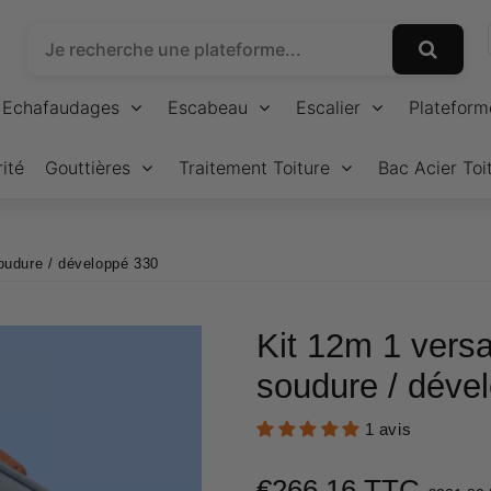
Echafaudages
Escabeau
Escalier
Plateform
ité
Gouttières
Traitement Toiture
Bac Acier Toi
soudure / développé 330
Kit 12m 1 versa
soudure / déve
1 avis
€266,16 TTC