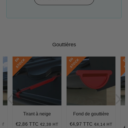
Gouttières
E
N
S
T
O
C
E
N
S
T
O
C
E
N
S
T
O
C
K
K
u
Tirant à neige
Fond de gouttière
€2,86 TTC
€4,97 TTC
HT
€2,38 HT
€4,14 HT
Prix
€2,86
Prix
€4,97
€