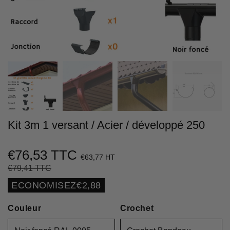
Kit 3m 1 versant / Acier / développé 250
€76,53 TTC
€63,77 HT
€79,41 TTC
Prix
€79,41
Prix
€76,53
régulier
réduit
Unit
ECONOMISEZ
€2,88
price
Couleur
Crochet