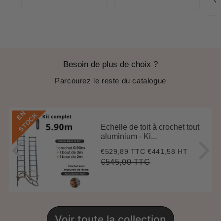
Pr
régulier
régulier
ré
Besoin de plus de choix ?
Parcourez le reste du catalogue
E
N
S
T
O
C
K
Echelle de toit à crochet tout
aluminium - Ki...
€529,89 TTC
€441,58 HT
Prix
€529,89
réduit
€545,00 TTC
Prix
€545,00
Unit
régulier
price
Voir toute la collection