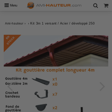
Menu
›
›
Kit 3m 1 versant / Acier / développé 250
Ami-hauteur
E
N
S
T
O
C
K