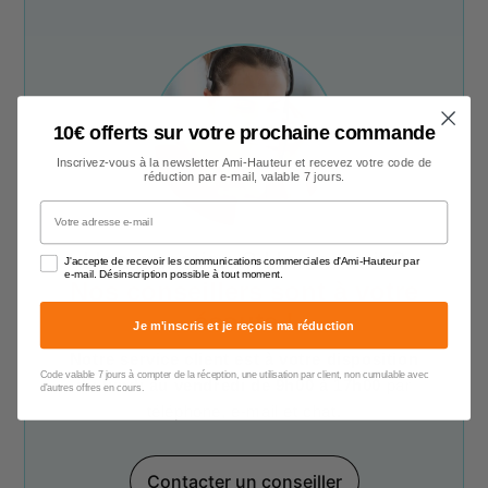
10€ offerts sur votre prochaine commande
Inscrivez-vous à la newsletter Ami-Hauteur et recevez votre code de
réduction par e-mail, valable 7 jours.
Votre adresse e-mail
Une question ? Un conseil ?
J'accepte de recevoir les communications commerciales d'Ami-Hauteur par
e-mail. Désinscription possible à tout moment.
Nos conseillers sont à votre
écoute !
Je m'inscris et je reçois ma réduction
Notre service client est à votre disposition
Code valable 7 jours à compter de la réception, une utilisation par client, non cumulable avec
du lundi au vendredi de 9h00 à 17h00
par
d'autres offres en cours.
téléphone, e-mail et chat.
Contacter un conseiller