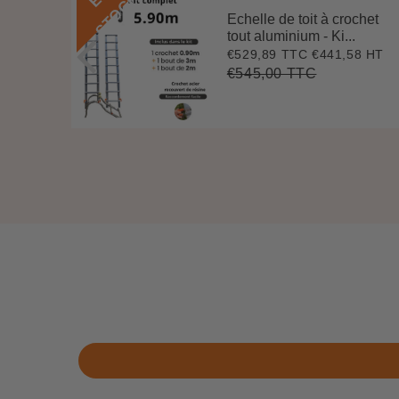
K
Echelle de toit à crochet
 3 m
tout aluminium - Ki...
.
€529,89 TTC
€441,58 HT
Prix
€529,89
7 HT
4
réduit
€545,00 TTC
Prix
€545,00
Unit
régulier
price