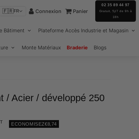
02 35 89 44 97
🇫🇷
Connexion
Panier
FR
Gratuit, 5j/7 de 9h à
18h
e Bâtiment
Plateforme Accès Industrie et Magasin
ture
Monte Matériaux
Braderie
Blogs
t / Acier / développé 250
HT
ECONOMISEZ
€8,74
Unit
price