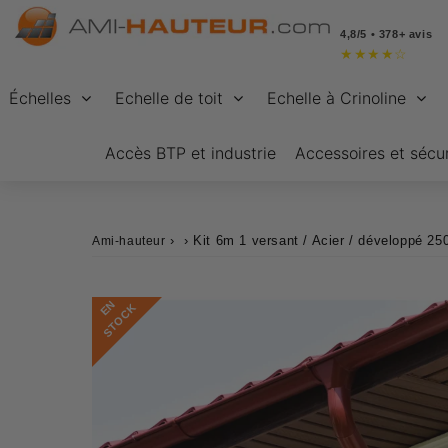
4,8/5 • 378+ avis
★
★
★
★
☆
Échelles
Echelle de toit
Echelle à Crinoline
Accès BTP et industrie
Accessoires et sécur
›
›
Kit 6m 1 versant / Acier / développé 25
Ami-hauteur
E
N
S
T
O
C
K