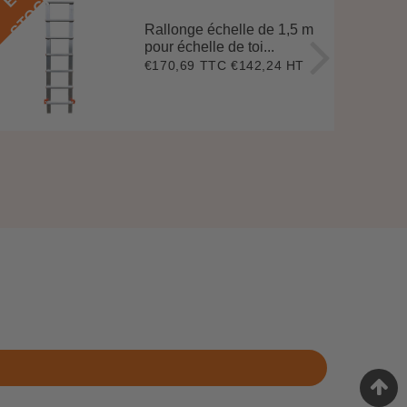
K
Rallonge échelle de 1,5 m
pour échelle de toi...
€170,69 TTC
€142,24 HT
Prix
€170,69
régulier