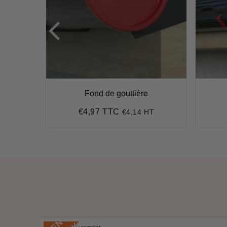
Fond de gouttière
€4,97 TTC
HT
€4,14 HT
Prix
€4,97
régulier
E
N
S
T
O
C