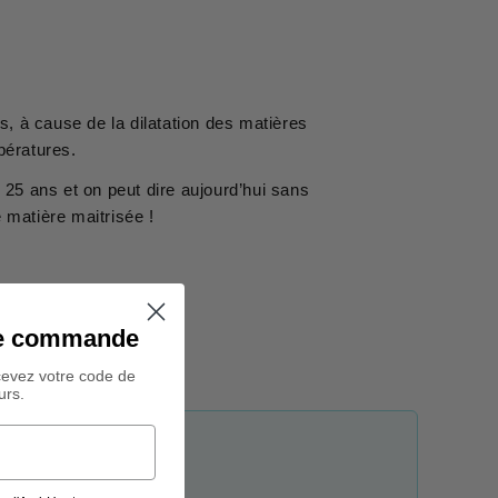
s, à cause de la dilatation des matières
pératures.
 25 ans et on peut dire aujourd’hui sans
ne matière maitrisée !
ine commande
cevez votre code de
urs.