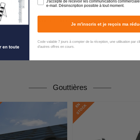
 Un conseil ?
J'accepte de recevoir les communications commerciale
e-mail. Désinscription possible à tout moment.
rs sont à votre écoute !
est à votre disposition du lundi au vendredi de 9h00 à 17h00
Je m'inscris et je reçois ma rédu
Code valable 7 jours à compter de la réception, une utilisation par c
d'autres offres en cours.
Gouttières
E
N
S
T
O
C
K