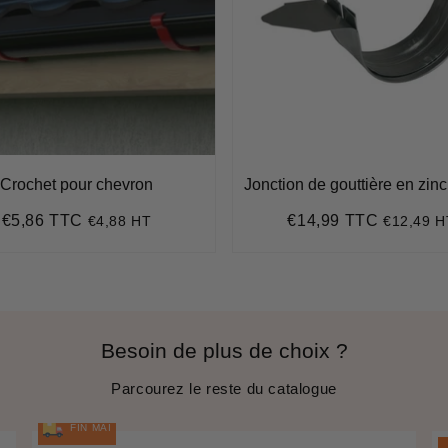
Crochet pour chevron
Jonction de gouttière en zin
€5,86 TTC
€14,99 TTC
€4,88 HT
€12,49 H
Prix
€5,86
Prix
€14,99
régulier
régulier
Besoin de plus de choix ?
Parcourez le reste du catalogue
FIN MAI