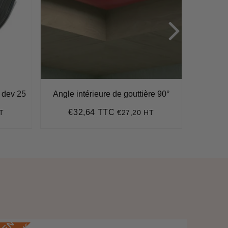
c dev 25
Angle intérieure de gouttière 90°
G
€32,64 TTC
€
T
€27,20 HT
Prix
€32,64
Pr
régulier
ré
E
N
S
T
O
C
E
N
S
T
O
C