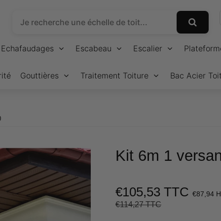
Echafaudages
Escabeau
Escalier
Plateform
ité
Gouttières
Traitement Toiture
Bac Acier Toi
0
Kit 6m 1 versan
€105,53 TTC
€87,94 
€114,27 TTC
Prix
€114,27
Prix
€105,53
régulier
réduit