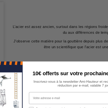
L’acier est assez ancien, surtout dans les régions froide
du aux différences de tem
J’observe cette matière pour la gouttière depuis plus de
être un scientifique que l’acier est u
10€ offerts sur votre procha
Inscrivez-vous à la newsletter Ami-Hauteur et re
réduction par e-mail, valable 7 jo
Votre adresse e-mail