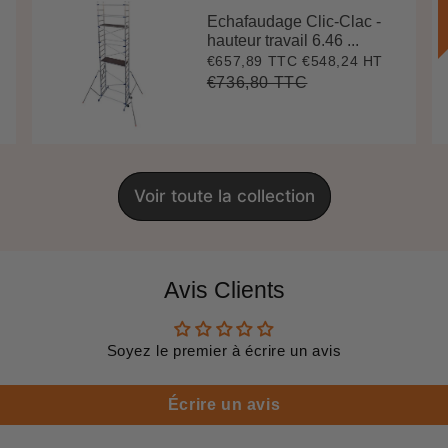
Echafaudage Clic-Clac -
hauteur travail 6.46 ...
€657,89 TTC
€548,24 HT
Prix
€657,89
réduit
€736,80 TTC
Prix
€736,80
Unit
régulier
price
Voir toute la collection
Avis Clients
Soyez le premier à écrire un avis
Écrire un avis