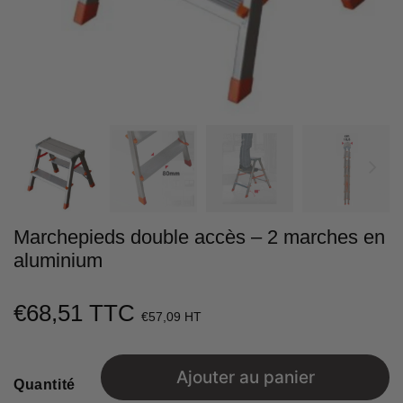
Marchepieds double accès – 2 marches en
aluminium
€68,51 TTC
€68,51
€57,09 HT
Unit
price
Ajouter au panier
Quantité