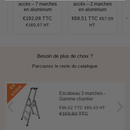
s
accès – 7 marches
accès – 2 marches
en aluminium
en aluminium
€192,08 TTC
€68,51 TTC
€
€57,09
166,08
Prix
€192,08
Prix
€68,51
P
régulier
régulier
r
€160,07 HT
HT
Besoin de plus de choix ?
Parcourez le reste du catalogue
E
N
S
T
O
C
K
Escabeau 3 marches -
Gamme chantier
€96,52 TTC
€80,43 HT
Prix
€96,52
réduit
€103,82 TTC
Prix
€103,82
Unit
régulier
price