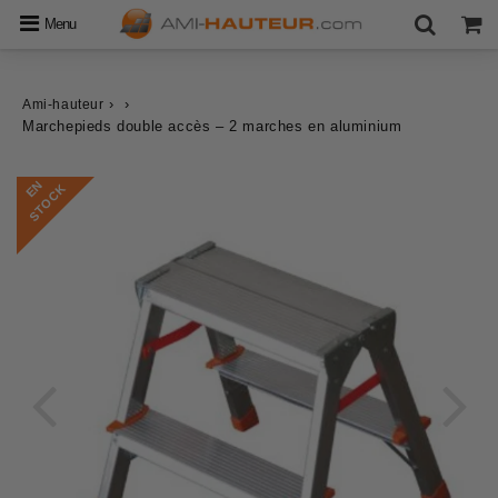
Menu
›
›
Ami-hauteur
Marchepieds double accès – 2 marches en aluminium
E
N
S
T
O
C
K