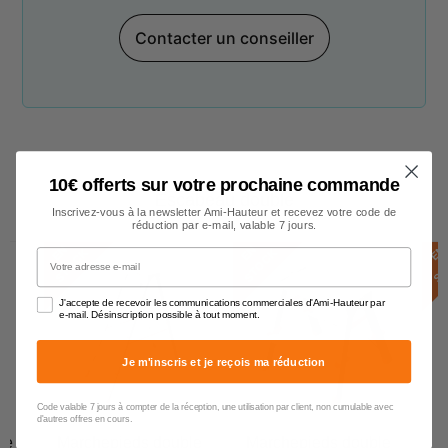
Contacter un conseiller
10€ offerts sur votre prochaine commande
Escabeau double
Inscrivez-vous à la newsletter Ami-Hauteur et recevez votre code de
réduction par e-mail, valable 7 jours.
E
N
S
T
O
C
E
N
S
T
O
C
E
N
S
T
O
C
K
K
Votre adresse e-mail
J'accepte de recevoir les communications commerciales d'Ami-Hauteur par
e-mail. Désinscription possible à tout moment.
Je m'inscris et je reçois ma réduction
Code valable 7 jours à compter de la réception, une utilisation par client, non cumulable avec
d'autres offres en cours.
le
Marchepieds double
Marchepieds double
M