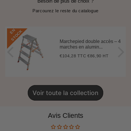
Besoin de plus de choix ?
Parcourez le reste du catalogue
E
N
S
T
O
C
K
Marchepied double accès – 4
marches en alumin...
€104,28 TTC
€86,90 HT
Prix
€104,28
régulier
Voir toute la collection
Avis Clients