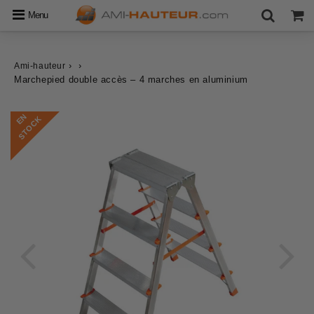
Menu
›
›
Ami-hauteur
Marchepied double accès – 4 marches en aluminium
E
N
S
T
O
C
K