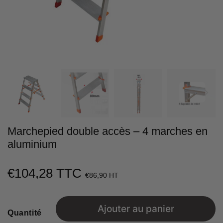
Marchepied double accès – 4 marches en
aluminium
€104,28 TTC
€104,28
€86,90 HT
Unit
price
Ajouter au panier
Quantité