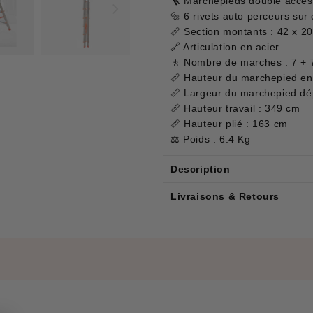
🪜 Marchepieds double accès
🔩 6 rivets auto perceurs su
📏 Section montants : 42 x 
🔗 Articulation en acier
🚶 Nombre de marches : 7 + 
📏 Hauteur du marchepied en 
📏 Largeur du marchepied dép
📏 Hauteur travail : 349 cm
📏 Hauteur plié : 163 cm
⚖️ Poids : 6.4 Kg
Description
Livraisons & Retours