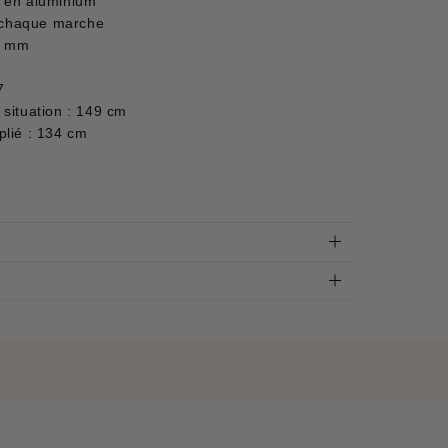
 en aluminium
r chaque marche
20 mm
7
situation : 149 cm
lié : 134 cm