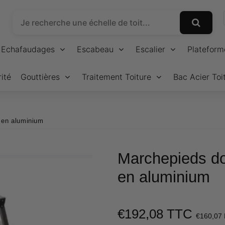
Echafaudages
Escabeau
Escalier
Plateform
ité
Gouttières
Traitement Toiture
Bac Acier Toi
 en aluminium
Marchepieds do
en aluminium
€192,08 TTC
€160,07