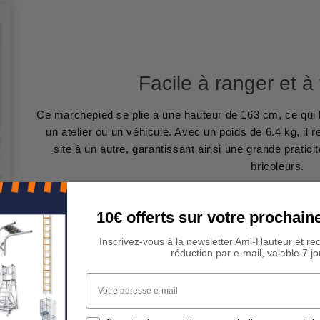
Facile à ranger et à
Ce marchepied se plie à une hauteur de 163 cm, ce qui l
un atelier ou un véhicule. Avec un poids de 6.4 kg, il r
site à un autre, garantissant ainsi une grande pratici
bricoleurs.
Modèle : FILO 7 Mar
10€ offerts sur votre procha
Inscrivez-vous à la newsletter Ami-Hauteur et re
réduction par e-mail, valable 7 jo
Votre adresse e-mail