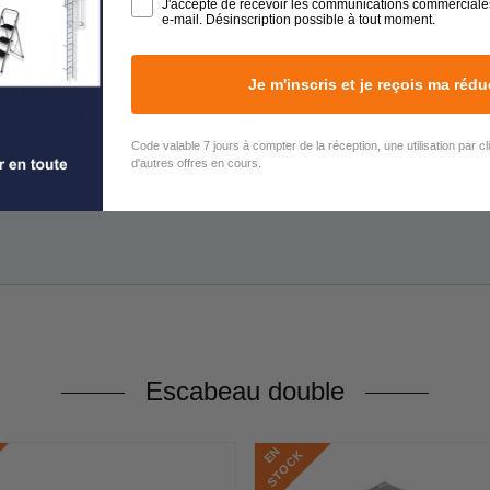
J'accepte de recevoir les communications commerciale
e-mail. Désinscription possible à tout moment.
 Un conseil ?
Je m'inscris et je reçois ma rédu
rs sont à votre écoute !
Code valable 7 jours à compter de la réception, une utilisation par c
est à votre disposition du lundi au vendredi de 9h00 à 17h00
d'autres offres en cours.
Escabeau double
E
N
S
T
O
C
K