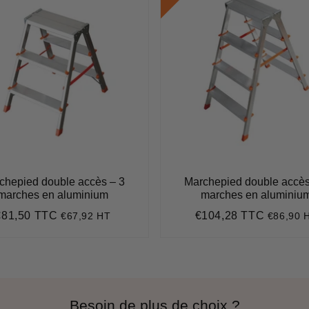
chepied double accès – 3
Marchepied double accès
marches en aluminium
marches en aluminiu
€81,50 TTC
€104,28 TTC
€67,92 HT
€86,90 
rix
€81,50
Prix
€104,2
égulier
régulier
Besoin de plus de choix ?