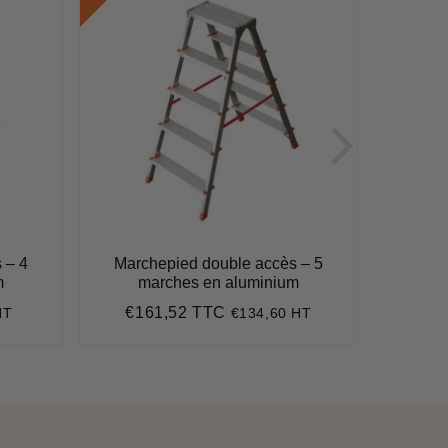
 – 4
Marchepied double accès – 5
March
m
marches en aluminium
m
€161,52 TTC
€1
HT
€134,60 HT
8
Prix
€161,52
Pri
régulier
régu