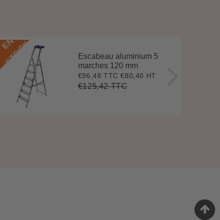
E
N
S
T
O
C
E
N
S
T
O
C
K
Escabeau aluminium 5
marches 120 mm
€96,48 TTC
€80,40 HT
Prix
€96,48
réduit
€125,42 TTC
Prix
€125,42
Unit
régulier
price