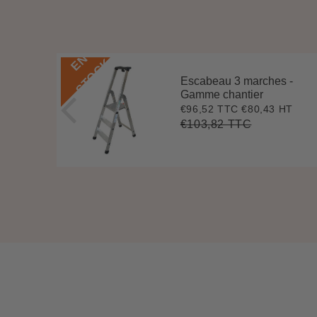
E
N
S
T
O
C
K
Escabeau 3 marches -
 -
Gamme chantier
€96,52 TTC
€80,43 HT
Prix
€96,52
4 HT
9
réduit
€103,82 TTC
Prix
€103,82
Unit
régulier
price