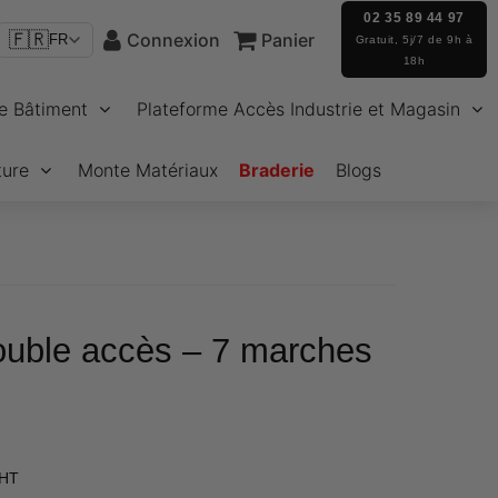
02 35 89 44 97
🇫🇷
Connexion
Panier
FR
Gratuit, 5j/7 de 9h à
18h
e Bâtiment
Plateforme Accès Industrie et Magasin
ture
Monte Matériaux
Braderie
Blogs
uble accès – 7 marches
€192,08
 HT
Unit