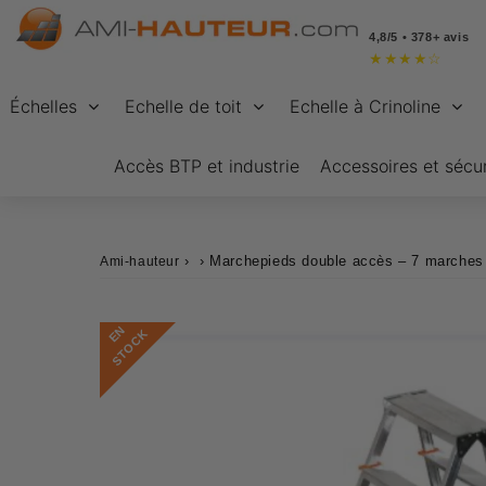
4,8/5 • 378+ avis
★
★
★
★
☆
Échelles
Echelle de toit
Echelle à Crinoline
Accès BTP et industrie
Accessoires et sécur
›
›
Marchepieds double accès – 7 marches
Ami-hauteur
E
N
S
T
O
C
K