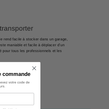
 transporter
e rend facile à stocker dans un garage,
este maniable et facile à déplacer d'un
té pour tous les professionnels et les
ches
ine commande
cevez votre code de
urs.