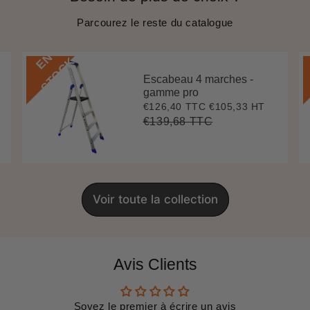
Parcourez le reste du catalogue
E
N
S
T
O
C
K
Escabeau 4 marches -
gamme pro
€126,40 TTC
€105,33 HT
Prix
€126,40
réduit
€139,68 TTC
Prix
€139,68
Unit
régulier
price
Voir toute la collection
Avis Clients
Soyez le premier à écrire un avis