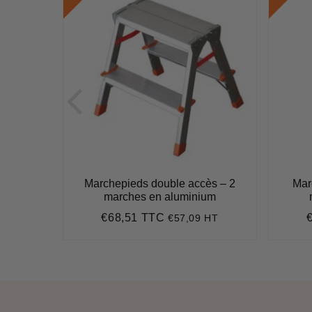
ès – 7
Marchepieds double accès – 2
Mar
um
marches en aluminium
€68,51 TTC
7 HT
€57,09 HT
8
Prix
€68,51
P
régulier
r