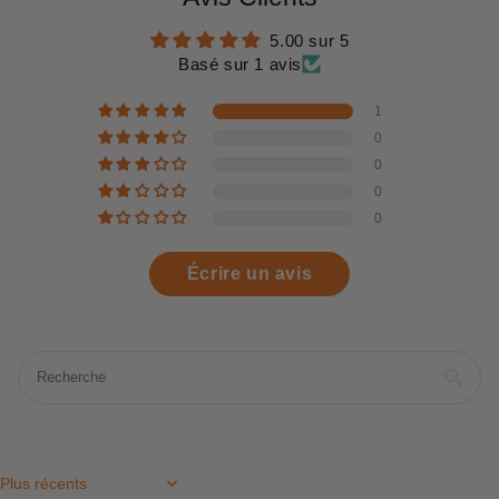
5.00 sur 5
Basé sur 1 avis
1
0
0
0
0
Écrire un avis
Sort by