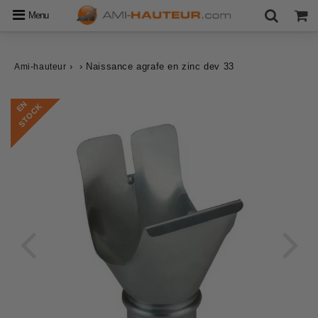
Menu
›
›
Naissance agrafe en zinc dev 33
Ami-hauteur
E
N
S
T
O
C
K