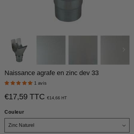
Naissance agrafe en zinc dev 33
1 avis
€17,59 TTC
€17,59
€14,66 HT
Unit
Couleur
price