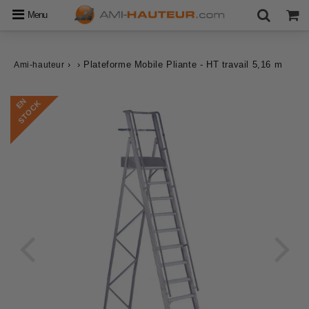
Menu
›
›
Plateforme Mobile Pliante - HT travail 5,16 m
Ami-hauteur
E
N
S
T
O
C
K