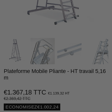
Plateforme Mobile Pliante - HT travail 5,16
m
€1.367,18 TTC
€1.139,32 HT
€2.369,42 TTC
Prix
€2.369,42
Prix
€1.367,18
régulier
réduit
Unit
ECONOMISEZ
€1.002,24
price