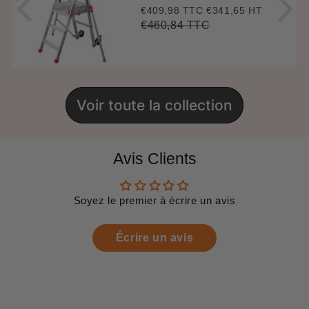
€409,98 TTC
€341,65 HT
Prix
€409,98
réduit
€460,84 TTC
Prix
€460,84
Unit
régulier
price
Voir toute la collection
Avis Clients
Soyez le premier à écrire un avis
Écrire un avis