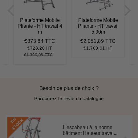
e
Plateforme Mobile
Plateforme Mobile
l
Pliante - HT travail 4
Pliante - HT travail
m
5,90m
€873,84 TTC
€2.051,89 TTC
€1.062,51
Prix
€873,84
Prix
€2.051,8
réduit
régulier
€728,20 HT
€1.709,91 HT
€1.396,08 TTC
.837,30
nit
Prix
€1.396,08
Unit
ice
régulier
price
Besoin de plus de choix ?
Parcourez le reste du catalogue
E
N
S
T
O
C
K
L'escabeau à la norme
bâtiment Hauteur travai...