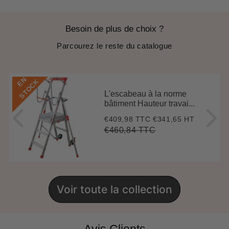
Besoin de plus de choix ?
Parcourez le reste du catalogue
E
N
S
T
O
C
K
L'escabeau à la norme
bâtiment Hauteur travai...
€409,98 TTC
€341,65 HT
Prix
€409,98
réduit
€460,84 TTC
Prix
€460,84
Unit
régulier
price
Voir toute la collection