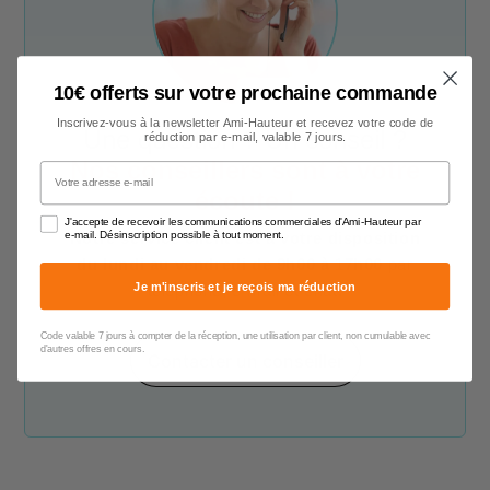
10€ offerts sur votre prochaine commande
Inscrivez-vous à la newsletter Ami-Hauteur et recevez votre code de
Une question ? Un conseil ?
réduction par e-mail, valable 7 jours.
Nos conseillers sont à votre
Votre adresse e-mail
écoute !
J'accepte de recevoir les communications commerciales d'Ami-Hauteur par
e-mail. Désinscription possible à tout moment.
Notre service client est à votre disposition
du lundi au vendredi de 9h00 à 17h00
par
Je m'inscris et je reçois ma réduction
téléphone, e-mail et chat.
Code valable 7 jours à compter de la réception, une utilisation par client, non cumulable avec
d'autres offres en cours.
Contacter un conseiller