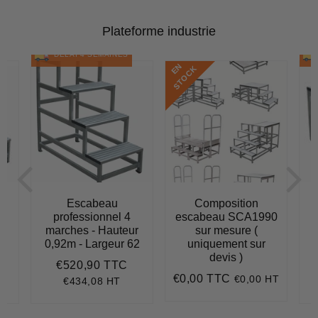
Plateforme industrie
DÉLAI 4 SEMAINES
E
N
S
T
O
C
K
Escabeau
Composition
professionnel 4
escabeau SCA1990
r
marches - Hauteur
sur mesure (
62
0,92m - Largeur 62
uniquement sur
0
devis )
€520,90 TTC
529,90
Prix
€520,90
€0,00 TTC
€0,00 HT
régulier
Prix
€0,00
€434,08 HT
régulier