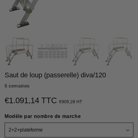
Saut de loup (passerelle) diva/120
6 semaines
€1.091,14 TTC
€1.091,14
€909,28 HT
Unit
Modèle par nombre de marche
price