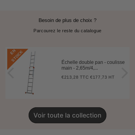
Besoin de plus de choix ?
Parcourez le reste du catalogue
E
N
S
T
O
C
K
Échelle double pan - coulisse
main - 2,65m/4,...
€213,28 TTC
€177,73 HT
Prix
€213,28
régulier
Voir toute la collection