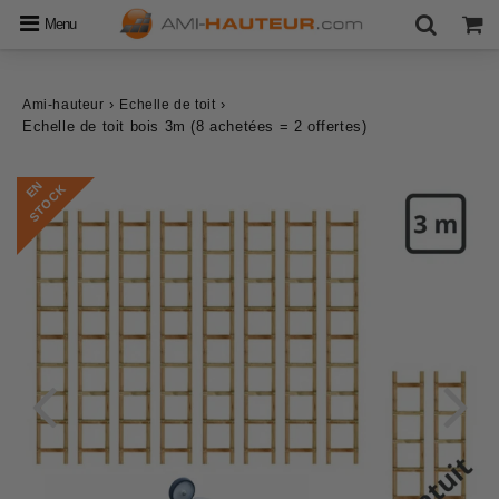
Menu
›
›
Ami-hauteur
Echelle de toit
Echelle de toit bois 3m (8 achetées = 2 offertes)
E
N
S
T
O
C
K