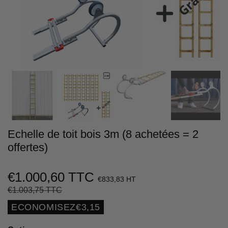
Echelle de toit bois 3m (8 achetées = 2
offertes)
€1.000,60 TTC
€833,83 HT
€1.003,75 TTC
Prix
€1.003,75
Prix
€1.000,60
régulier
réduit
Unit
ECONOMISEZ
€3,15
price