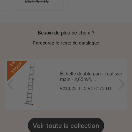
€437,76 TTC
régulier
price
5,90
it
Prix
€437,76
Unit
ce
régulier
price
Besoin de plus de choix ?
Parcourez le reste du catalogue
E
N
S
T
O
C
K
Échelle double pan - coulisse
main - 2,65m/4,...
€213,28 TTC
€177,73 HT
Prix
€213,28
régulier
Voir toute la collection