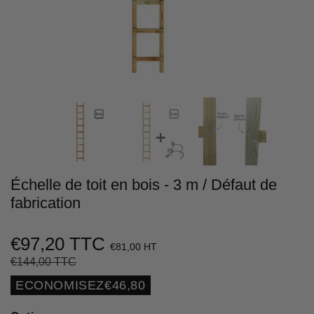
Échelle de toit en bois - 3 m / Défaut de
fabrication
€97,20 TTC
€81,00 HT
€144,00 TTC
Prix
€144,00
Prix
€97,20
régulier
réduit
Unit
ECONOMISEZ
€46,80
price