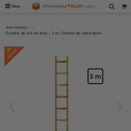
Menu
›
›
Ami-hauteur
Échelle de toit en bois - 3 m / Défaut de fabrication
E
N
S
T
O
C
K