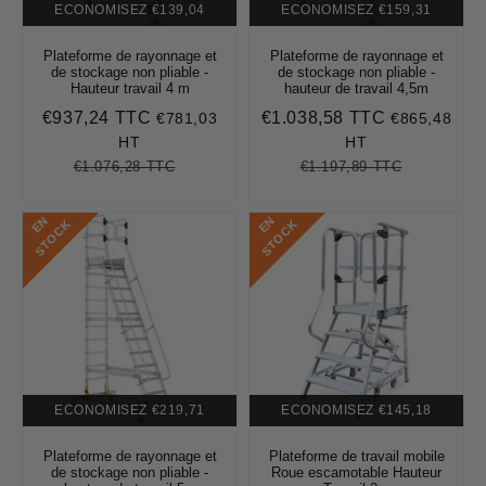
ECONOMISEZ
€139,04
ECONOMISEZ
€159,31
Plateforme de rayonnage et
Plateforme de rayonnage et
de stockage non pliable -
de stockage non pliable -
Hauteur travail 4 m
hauteur de travail 4,5m
€937,24 TTC
€1.038,58 TTC
€781,03
€865,48
Prix
€937,24
Prix
€1.038,58
réduit
réduit
HT
HT
€1.076,28 TTC
€1.197,89 TTC
Prix
€1.076,28
Unit
Prix
€1.197,89
Unit
régulier
price
régulier
price
E
N
S
T
O
C
E
N
S
T
O
C
K
K
ECONOMISEZ
€219,71
ECONOMISEZ
€145,18
Plateforme de rayonnage et
Plateforme de travail mobile
de stockage non pliable -
Roue escamotable Hauteur