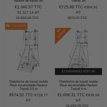
hauteur de travail 5m
Travail 3m
€1.340,57 TTC
€725,89 TTC
€604,91
Prix
€1.340,57
Prix
€725,89
réduit
réduit
€1.117,14 HT
HT
€1.560,28 TTC
€871,07 TTC
Prix
€1.560,28
Unit
Prix
€871,07
Unit
régulier
price
régulier
price
EN STOCK
E
N
S
T
O
C
K
ECONOMISEZ
€287,48
Plateforme de travail mobile
Plateforme de travail mobile
Roue escamotable Hauteur
Roue escamotable Hauteur
Travail 3,5 m
Travail 4 m
€874,52 TTC
€1.006,31 TTC
€728,77
€838,59
Prix
€874,52
Prix
€1.006,31
régulier
réduit
HT
HT
€1.293,79 TTC
Prix
€1.293,79
Unit