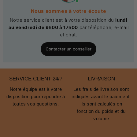
Applications industrielles et logistiques
Nous sommes à votre écoute
Dans les secteurs industriels et logistiques, ces
Notre service client est à votre disposition du
lundi
plateformes, facilitent l'accès aux équipements et aux
au vendredi de 9h00 à 17h00
par téléphone, e-mail
zones de stockage en hauteur comme les
plateformes de
et chat.
travail industrielles
, optimisant ainsi les flux de travail et
améliorant la gestion de l'espace.​
Contacter un conseiller
Solutions pour le commerce et la distribution
Pour les commerces et les grandes surfaces, les
plateformes à palier non pliable permettent un
SERVICE CLIENT 24/7
LIVRAISON
réapprovisionnement efficace des rayons supérieurs, tout
Notre équipe est à votre
Les frais de livraison sont
en garantissant la sécurité des employés et des clients.​
disposition pour répondre à
indiqués avant le paiement.
Conception robuste pour une durabilité
toutes vos questions.
Ils sont calculés en
accrue
fonction du poids et du
volume
Stabilité pour des charges lourdes
Conçues pour supporter des charges importantes, ces