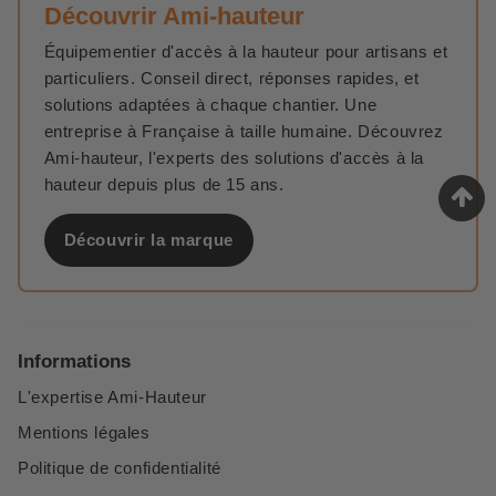
Découvrir Ami-hauteur
Leur conception fixe élimine les points de faiblesse
associés aux mécanismes pliants, et elles sont
Équipementier d'accès à la hauteur pour artisans et
généralement équipées de garde-corps et de surfaces
particuliers. Conseil direct, réponses rapides, et
antidérapantes pour une protection maximale des
solutions adaptées à chaque chantier. Une
utilisateurs.​
entreprise à Française à taille humaine. Découvrez
Ami-hauteur, l'experts des solutions d'accès à la
Sont-elles adaptées à une utilisation en extérieur ?
hauteur depuis plus de 15 ans.
Oui, de nombreux modèles sont conçus pour résister aux
conditions extérieures, avec des matériaux traités pour
Découvrir la marque
supporter les intempéries et assurer une performance
durable.​
Peut-on déplacer une plateforme à palier non pliable
une fois installée ?
Informations
Bien que principalement destinées à une installation fixe
L'expertise Ami-Hauteur
pour une stabilité optimale, certaines plateformes
peuvent être équipées de roues ou de dispositifs de
Mentions légales
levage pour faciliter leur déplacement occasionnel.​
Politique de confidentialité