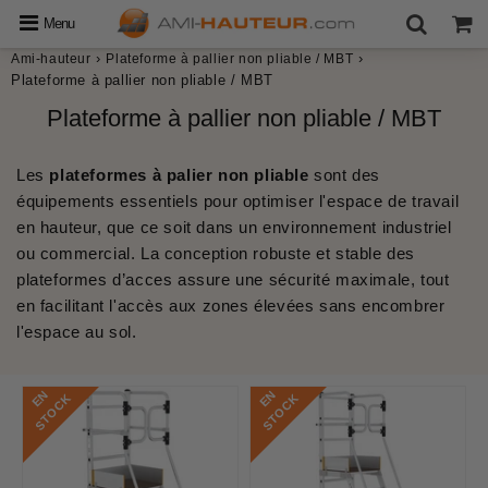
Menu
›
›
Ami-hauteur
Plateforme à pallier non pliable / MBT
Plateforme à pallier non pliable / MBT
Plateforme à pallier non pliable / MBT
​Les
plateformes à palier non pliable
sont des
équipements essentiels pour optimiser l'espace de travail
en hauteur, que ce soit dans un environnement industriel
ou commercial. La conception robuste et stable des
plateformes d’acces
assure une sécurité maximale, tout
en facilitant l'accès aux zones élevées sans encombrer
l'espace au sol.​
E
N
S
T
O
C
E
N
S
T
O
C
K
K