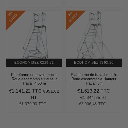
régulier
price
E
N
S
T
O
C
E
N
S
T
O
C
K
K
ECONOMISEZ
€229,71
ECONOMISEZ
€393,26
Plateforme de travail mobile
Plateforme de travail mobile
Roue escamotable Hauteur
Roue escamotable Hauteur
Travail 4,50 m
Travail 5m
€1.141,22 TTC
€1.613,22 TTC
€951,02
Prix
€1.141,22
Prix
€1.613,
réduit
réduit
HT
€1.344,35 HT
€1.370,93 TTC
€2.006,48 TTC
Prix
€1.370,93
Unit
Prix
€2.006,48
Unit
régulier
price
régulier
price