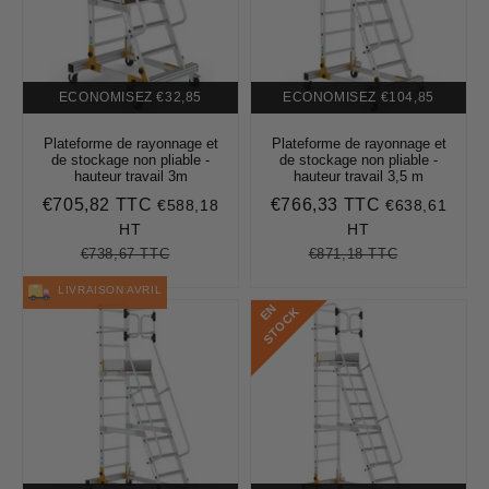
ECONOMISEZ
€32,85
ECONOMISEZ
€104,85
Plateforme de rayonnage et
Plateforme de rayonnage et
de stockage non pliable -
de stockage non pliable -
hauteur travail 3m
hauteur travail 3,5 m
€705,82 TTC
€766,33 TTC
€588,18
€638,61
Prix
€705,82
Prix
€766,33
réduit
réduit
HT
HT
€738,67 TTC
€871,18 TTC
Prix
€738,67
Unit
Prix
€871,18
Unit
régulier
price
régulier
price
LIVRAISON AVRIL
E
N
S
T
O
C
K