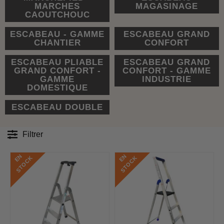
MARCHES
MAGASINAGE
CAOUTCHOUC
ESCABEAU - GAMME
ESCABEAU GRAND
CHANTIER
CONFORT
ESCABEAU PLIABLE
ESCABEAU GRAND
GRAND CONFORT -
CONFORT - GAMME
GAMME
INDUSTRIE
DOMESTIQUE
ESCABEAU DOUBLE
Filtrer
E
N
S
T
O
C
E
N
S
T
O
C
K
K