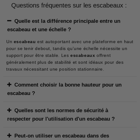
professionnels. De l'
escabeau
classique au marchepied
Questions fréquentes sur les escabeaux :
robuste, en passant par les échelles pliables polyvalentes,
notre sélection allie utilité et variété pour s'adapter à
Quelle est la différence principale entre un
chaque tâche spécifique. Parfait pour toute exigence de
escabeau et une échelle ?
chantier, nos produits garantissent sécurité et efficacité.
Caractéristiques et avantages des
Un
escabeau
est autoportant avec une plateforme en haut
escabeaux
pour se tenir debout, tandis qu'une échelle nécessite un
support pour être stable. Les
escabeaux
offrent
Versatilité et mobilité : l'escabeau idéal pour le
généralement plus de stabilité et sont idéaux pour des
magasinage
travaux nécessitant une position stationnaire.
La versatilité et la mobilité sont des qualités primordiales
pour les
escabeaux
utilisés dans les environnements de
Comment choisir la bonne hauteur pour un
magasinage. Ces équipements, souvent désignés sous le
escabeau ?
terme d'
escabeau magasinage
, se distinguent par leur
facilité de déplacement et leur capacité à s'adapter à
La hauteur idéale dépend de l'usage. Pour des tâches en
Quelles sont les normes de sécurité à
diverses situations. Grâce à leurs roues intégrées et à leur
hauteur, choisissez un équipement dont la plateforme vous
structure légère, ils permettent aux employés de les
respecter pour l'utilisation d'un escabeau ?
permet d'atteindre confortablement votre zone de travail
transporter aisément d'un rayon à l'autre, offrant ainsi une
sans vous hisser sur les pointes des pieds.
Assurez-vous que
l'escabeau
est conforme aux normes
solution pratique pour accéder à des hauteurs variées.
Peut-on utiliser un escabeau dans des
de sécurité locales, vérifiez sa stabilité avant chaque
Leur conception polyvalente permet de gérer efficacement