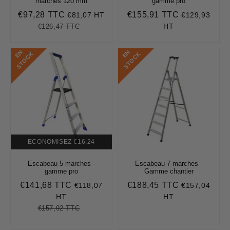
marches 120 mm
gamme pro
€97,28 TTC
€155,91 TTC
€81,07 HT
€129,93
Prix
€97,28
Prix
€155,91
réduit
régulier
HT
€126,47 TTC
Prix
€126,47
Unit
régulier
price
E
N
S
T
O
C
E
N
S
T
O
C
K
K
ECONOMISEZ
€16,24
Escabeau 5 marches -
Escabeau 7 marches -
gamme pro
Gamme chantier
€141,68 TTC
€188,45 TTC
€118,07
€157,04
Prix
€141,68
Prix
€188,45
réduit
régulier
HT
HT
€157,92 TTC
Prix
€157,92
Unit
régulier
price