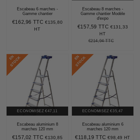
Escabeau 6 marches -
Escabeau 8 marches -
Gamme chantier
Gamme chantier Modèle
d'expo
€162,96 TTC
€135,80
Prix
€162,96
€157,59 TTC
€131,33
Prix
€157,59
régulier
HT
réduit
HT
€214,94 TTC
Prix
€214,94
Unit
régulier
price
E
N
S
T
O
C
E
N
S
T
O
C
K
K
ECONOMISEZ
€47,11
ECONOMISEZ
€35,47
Escabeau aluminium 8
Escabeau aluminium 6
marches 120 mm
marches 120 mm
€157,02 TTC
€118,19 TTC
€130,85
€98,49 HT
Prix
€157,02
Prix
€118,19