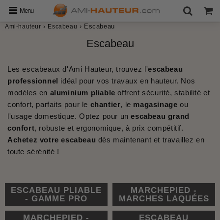
Menu
›
›
Escabeau
Ami-hauteur
Escabeau
Escabeau
Les escabeaux d'Ami Hauteur, trouvez l'
escabeau
professionnel
idéal pour vos travaux en hauteur. Nos
modèles en
aluminium pliable
offrent sécurité, stabilité et
confort, parfaits pour le
chantier
, le
magasinage
ou
l'usage domestique. Optez pour un
escabeau grand
confort
, robuste et ergonomique, à prix compétitif.
Achetez votre escabeau
dès maintenant et travaillez en
toute sérénité !
ESCABEAU PLIABLE
MARCHEPIED -
- GAMME PRO
MARCHES LAQUÉES
MARCHEPIED -
ESCABEAU