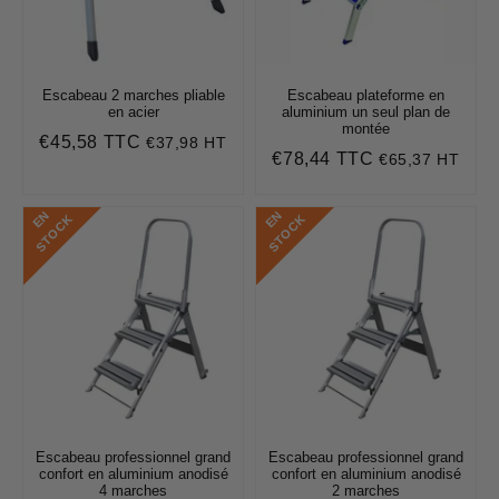
Escabeau 2 marches pliable
Escabeau plateforme en
en acier
aluminium un seul plan de
montée
€45,58 TTC
€37,98 HT
Prix
€45,58
€78,44 TTC
€65,37 HT
Prix
€78,44
régulier
régulier
E
N
S
T
O
C
E
N
S
T
O
C
K
K
Escabeau professionnel grand
Escabeau professionnel grand
confort en aluminium anodisé
confort en aluminium anodisé
4 marches
2 marches