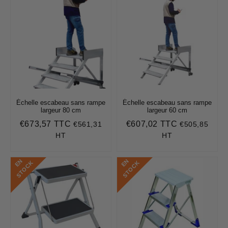
Échelle escabeau sans rampe
Échelle escabeau sans rampe
largeur 80 cm
largeur 60 cm
€673,57 TTC
€607,02 TTC
€561,31
€505,85
Prix
€673,57
Prix
€607,02
régulier
régulier
HT
HT
E
N
S
T
O
C
E
N
S
T
O
C
K
K