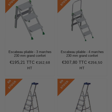
K
K
Escabeau pliable - 3 marches
Escabeau pliable - 4 marches
230 mm grand confort
230 mm grand confort
€195,21 TTC
€307,80 TTC
€162,68
€256,50
Prix
€195,21
Prix
€307,80
régulier
régulier
HT
HT
E
N
S
T
O
C
E
N
S
T
O
C
K
K