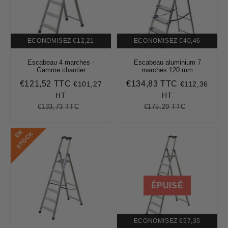
ECONOMISEZ
€12,21
ECONOMISEZ
€40,46
Escabeau 4 marches -
Escabeau aluminium 7
Gamme chantier
marches 120 mm
€121,52 TTC
€134,83 TTC
€101,27
€112,36
Prix
€121,52
Prix
€134,83
réduit
réduit
HT
HT
€133,73 TTC
€175,29 TTC
Prix
€133,73
Unit
Prix
€175,29
Unit
régulier
price
régulier
price
E
N
S
T
O
C
K
ÉPUISÉ
ECONOMISEZ
€57,35