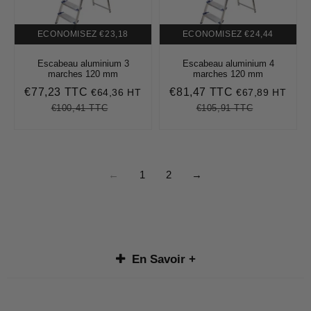
ECONOMISEZ
€23,18
ECONOMISEZ
€24,44
Escabeau aluminium 3
Escabeau aluminium 4
marches 120 mm
marches 120 mm
€77,23 TTC
€81,47 TTC
€64,36 HT
€67,89 HT
Prix
€77,23
Prix
€81,47
réduit
réduit
€100,41 TTC
€105,91 TTC
Prix
€100,41
Unit
Prix
€105,91
Unit
régulier
price
régulier
price
←
1
2
→
En Savoir +
Découvrez notre catalogue d'
escabeau - Gamme chantier
,
conçus pour répondre aux divers besoins des