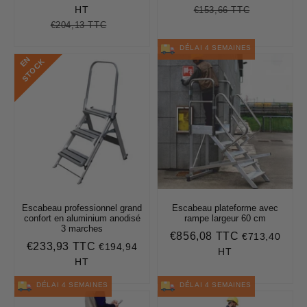
réduit
réduit
HT
€153,66 TTC
Prix
€153,66
Unit
régulier
price
€204,13 TTC
Prix
€204,13
Unit
régulier
price
DÉLAI 4 SEMAINES
E
N
S
T
O
C
K
Escabeau professionnel grand
Escabeau plateforme avec
confort en aluminium anodisé
rampe largeur 60 cm
3 marches
€856,08 TTC
€713,40
Prix
€856,08
€233,93 TTC
€194,94
Prix
€233,93
régulier
HT
régulier
HT
DÉLAI 4 SEMAINES
DÉLAI 4 SEMAINES