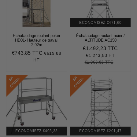
ECONOMISEZ
€471,60
Echafaudage roulant poker
Échafaudage roulant acier /
HD01- Hauteur de travail
ALTITUDE AC150
2,92m
€1.492,23 TTC
Prix
€1.492,
€743,85 TTC
€619,88
Prix
€743,85
réduit
€1.243,53 HT
régulier
HT
€1.963,83 TTC
Prix
€1.963,83
Unit
régulier
price
E
N
S
T
O
C
E
N
S
T
O
C
K
K
ECONOMISEZ
€403,33
ECONOMISEZ
€201,47