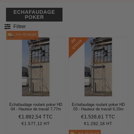
ECHAFAUDAGE
POKER
Filtrer
FIN FÉVRIER
E
N
S
T
O
C
K
Echafaudage roulant poker HD
Echafaudage roulant poker HD
04 - Hauteur de travail 7,77m
03 - Hauteur de travail 6,15m
€1.892,54 TTC
€1.538,61 TTC
Prix
€1.892,54
Prix
€1.538,
régulier
régulier
€1.577,12 HT
€1.282,18 HT
FIN FÉVRIER