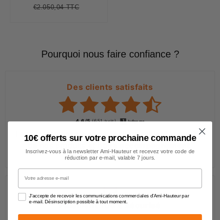
€2.050,04 TTC
Prix
€2.050,04
Unit
régulier
price
Pourquoi nous faire confiance ?
Des clients satisfaits
4.6/5
(651 avis)
Les professionnels et particuliers saluent la
qualité
10€ offerts sur votre prochaine commande
de nos produits et notre
accompagnement
.
Inscrivez-vous à la newsletter Ami-Hauteur et recevez votre code de
réduction par e-mail, valable 7 jours.
Votre adresse e-mail
J'accepte de recevoir les communications commerciales d'Ami-Hauteur par
e-mail. Désinscription possible à tout moment.
Paiement 100% sécurisé
La gestion de nos paiements en ligne est 100%