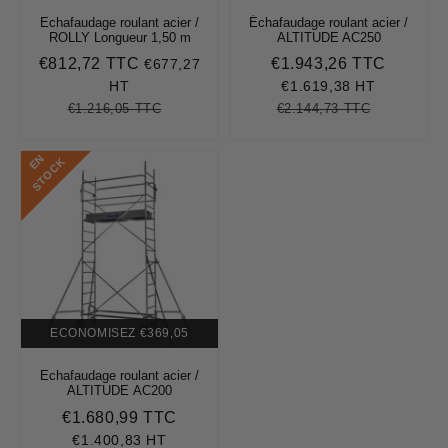
Echafaudage roulant acier /
Échafaudage roulant acier /
ROLLY Longueur 1,50 m
ALTITUDE AC250
€812,72 TTC
€1.943,26 TTC
€677,27
Prix
€812,72
Prix
€1.943,
réduit
réduit
HT
€1.619,38 HT
€1.216,05 TTC
€2.144,73 TTC
Prix
€1.216,05
Unit
Prix
€2.144,73
Unit
régulier
price
régulier
price
E
N
S
T
O
C
K
ECONOMISEZ
€369,05
Echafaudage roulant acier /
ALTITUDE AC200
€1.680,99 TTC
Prix
€1.680,99
réduit
€1.400,83 HT