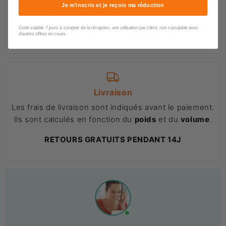
Je m'inscris et je reçois ma réduction
Sécurisée
avec Stripe et
Paypal
.
Code valable 7 jours à compter de la réception, une utilisation par client, non cumulable avec
PAIEMENT EN 4X POSSIBLE
d'autres offres en cours.
Livraison
Les frais de livraison sont indiqués avant le paiement.
Ils sont calculés en fonction du
poids
et du
volume
.
RETOURS GRATUITS PENDANT 14J