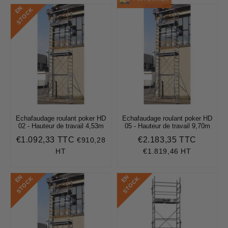
E
N
S
T
O
C
K
Echafaudage roulant poker HD
Echafaudage roulant poker HD
02 - Hauteur de travail 4,53m
05 - Hauteur de travail 9,70m
€1.092,33 TTC
€2.183,35 TTC
€910,28
Prix
€1.092,33
Prix
€2.183,
régulier
régulier
HT
€1.819,46 HT
E
N
S
T
O
C
E
N
S
T
O
C
K
K