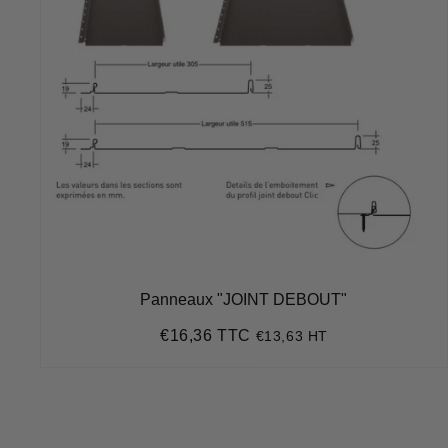
Panneaux "JOINT DEBOUT"
€16,36 TTC
€13,63 HT
Prix
€16,36
régulier