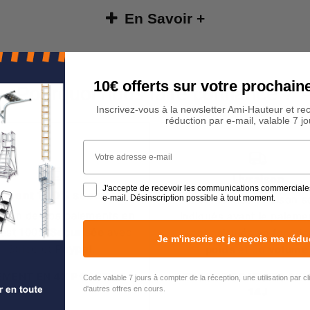
En Savoir +
10€ offerts sur votre procha
Pourquoi nous faire confiance ?
Inscrivez-vous à la newsletter Ami-Hauteur et re
réduction par e-mail, valable 7 jo
Votre adresse e-mail
Livraison
J'accepte de recevoir les communications commerciale
ement 100% sécurisé
e-mail. Désinscription possible à tout moment.
Les frais de livraison s
stion de nos paiements en
indiqués avant le paiemen
 est 100%
Sécurisée
avec
sont calculés en foncti
Je m'inscris et je reçois ma rédu
Stripe et
Paypal
.
poids
et du
volume
EMENT EN 4X POSSIBLE
RETOURS GRATUITS PE
Code valable 7 jours à compter de la réception, une utilisation par c
d'autres offres en cours.
14J