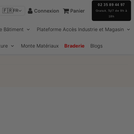
02 35 89 44 97
🇫🇷
Connexion
Panier
FR
Gratuit, 5j/7 de 9h à
18h
e Bâtiment
Plateforme Accès Industrie et Magasin
ture
Monte Matériaux
Braderie
Blogs