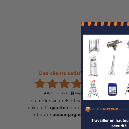
Des clients satisfaits
Pai
La ge
4.6/5
(650 avis)
ligne
Les professionnels et particuliers
saluent la
qualité
de nos produits
et notre
accompagnement
.
PAI