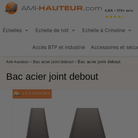
4,8/5 • 378+ avis
★
★
★
★
☆
Échelles
Echelle de toit
Echelle à Crinoline
Accès BTP et industrie
Accessoires et sécur
›
›
Bac acier joint debout
Ami-hauteur
Bac acier joint debout
Bac acier joint debout
4 À 6 SEMAINES