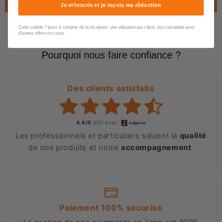
Je m'inscris et je reçois ma réduction
Code valable 7 jours à compter de la réception, une utilisation par client, non cumulable avec
d'autres offres en cours.
Pourquoi nous faire confiance ?
Des clients satisfaits
4.6/5
(651 avis)
Les professionnels et particuliers saluent la
qualité
de nos produits et notre
accompagnement
.
Paiement 100% sécurisé