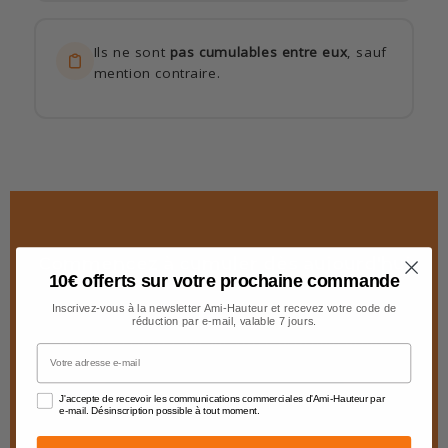
Ils ne sont
pas cumulables entre eux
, sauf
mention contraire.
Commencez à cumuler dès aujourd'hui
10€ offerts sur votre prochaine commande
!
Inscrivez-vous à la newsletter Ami-Hauteur et recevez votre code de
Chaque commande vous rapproche d'un bon
réduction par e-mail, valable 7 jours.
d'achat. Profitez-en sur votre prochain achat.
Votre adresse e-mail
Découvrir nos produits
J'accepte de recevoir les communications commerciales d'Ami-Hauteur par
e-mail. Désinscription possible à tout moment.