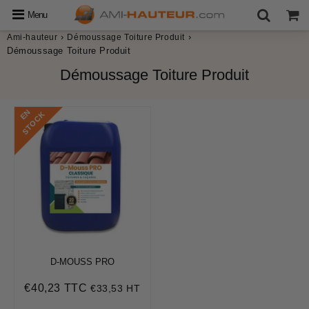
Menu
›
›
Ami-hauteur
Démoussage Toiture Produit
Démoussage Toiture Produit
Démoussage Toiture Produit
E
N
S
T
O
C
K
D-MOUSS PRO
€40,23 TTC
€33,53 HT
Prix
€40,23
régulier