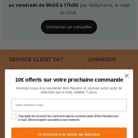
au vendredi de 9h00 à 17h00
par téléphone, e-mail
et chat.
Contacter un conseiller
SERVICE CLIENT 24/7
LIVRAISON
Notre équipe est à votre
Les frais de livraison sont
disposition pour répondre à
indiqués avant le paiement.
10€ offerts sur votre prochaine commande
toutes vos questions.
Ils sont calculés en
Inscrivez-vous à la newsletter Ami-Hauteur et recevez votre code de
fonction du poids et du
réduction par e-mail, valable 7 jours.
volume
Votre adresse e-mail
J'accepte de recevoir les communications commerciales d'Ami-Hauteur par
e-mail. Désinscription possible à tout moment.
PAIEMENTS SÉCURISÉS
Je m'inscris et je reçois ma réduction
La gestion de nos paiements en ligne sont 100%