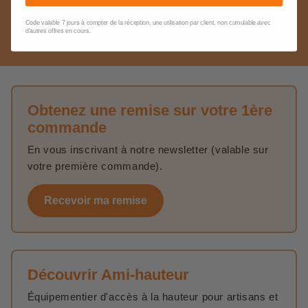
Sécurisés avec Stripe et Paypal.
Code valable 7 jours à compter de la réception, une utilisation par client, non cumulable avec
d'autres offres en cours.
PAIEMENT EN 4X POSSIBLE
Obtenez une remise sur votre 1ère
commande
En vous inscrivant à notre newsletter (valable sur
votre première commande).
Recevoir ma remise
Découvrir Ami-hauteur
Équipementier d'accès à la hauteur pour artisans et