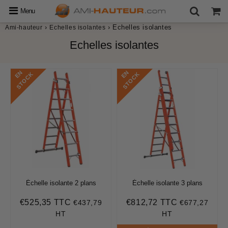
Menu
›
›
Echelles isolantes
Ami-hauteur
Echelles isolantes
Echelles isolantes
E
N
S
T
O
C
E
N
S
T
O
C
K
K
Échelle isolante 2 plans
Échelle isolante 3 plans
€525,35 TTC
€812,72 TTC
€437,79
€677,27
Prix
€525,35
Prix
€812,72
régulier
régulier
HT
HT