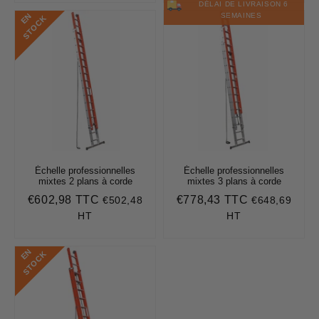
DÉLAI DE LIVRAISON 6
E
N
S
T
O
C
SEMAINES
K
Échelle professionnelles
Échelle professionnelles
mixtes 2 plans à corde
mixtes 3 plans à corde
€602,98 TTC
€778,43 TTC
€502,48
€648,69
Prix
€602,98
Prix
€778,43
régulier
régulier
HT
HT
E
N
S
T
O
C
K