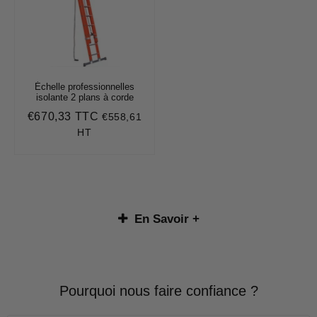
Échelle professionnelles
isolante 2 plans à corde
€670,33 TTC
€558,61
Prix
€670,33
régulier
HT
En Savoir +
Pourquoi nous faire confiance ?