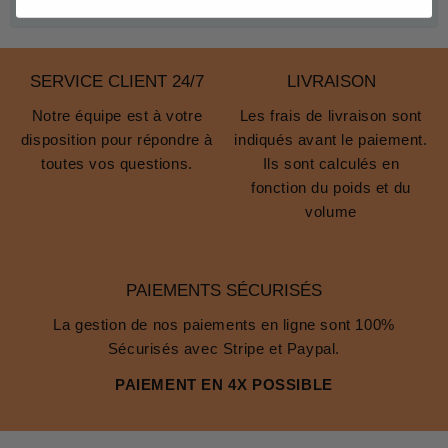
SERVICE CLIENT 24/7
LIVRAISON
Notre équipe est à votre
Les frais de livraison sont
disposition pour répondre à
indiqués avant le paiement.
toutes vos questions.
Ils sont calculés en
fonction du poids et du
volume
PAIEMENTS SÉCURISÉS
La gestion de nos paiements en ligne sont 100%
Sécurisés avec Stripe et Paypal.
PAIEMENT EN 4X POSSIBLE