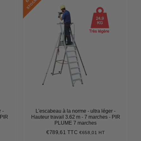
K
 -
L'escabeau à la norme - ultra léger -
 PIR
Hauteur travail 3.62 m - 7 marches - PIR
PLUME 7 marches
€789,61 TTC
€658,01 HT
Prix
€789,61
régulier