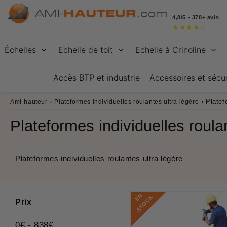
4,8/5 • 378+ avis
★
★
★
★
☆
Échelles
Echelle de toit
Echelle à Crinoline
Accès BTP et industrie
Accessoires et sécur
›
›
Platef
Ami-hauteur
Plateformes individuelles roulantes ultra légère
Plateformes individuelles roula
Plateformes individuelles roulantes ultra légère
E
N
S
T
O
C
K
Prix
0
€
-
838
€