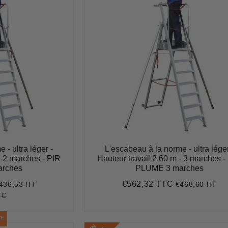
 - ultra léger -
L'escabeau à la norme - ultra léger
- 2 marches - PIR
Hauteur travail 2.60 m - 3 marches -
rches
PLUME 3 marches
€562,32 TTC
436,53 HT
€468,60 HT
523,83
Prix
€562,32
régulier
TC
€533,61
Unit
price
RE
E
N
S
T
O
C