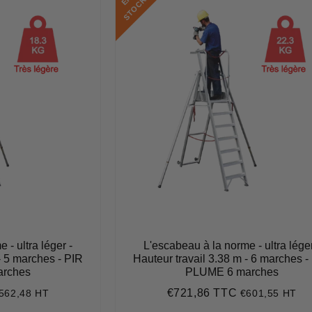
K
 - ultra léger -
L'escabeau à la norme - ultra léger
- 5 marches - PIR
Hauteur travail 3.38 m - 6 marches -
rches
PLUME 6 marches
€721,86 TTC
562,48 HT
€601,55 HT
674,97
Prix
€721,86
régulier