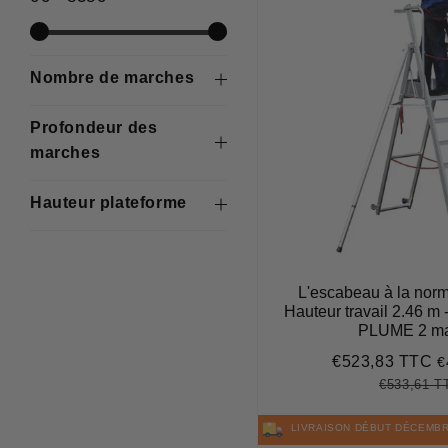
Nombre de marches
Profondeur des
marches
Hauteur plateforme
L'escabeau à la norme
Hauteur travail 2.46 m 
PLUME 2 ma
€523,83 TTC
€
Prix
€
réduit
€533,61 T
Prix
régulier
LIVRAISON DÉBUT DÉCEMB