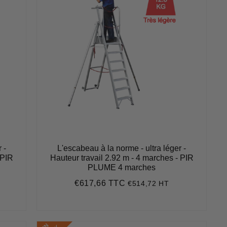
 -
L'escabeau à la norme - ultra léger -
 PIR
Hauteur travail 2.92 m - 4 marches - PIR
PLUME 4 marches
€617,66 TTC
€514,72 HT
Prix
€617,66
régulier
E
N
S
T
O
C