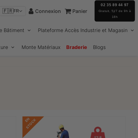
02 35 89 44 97
🇫🇷
Connexion
Panier
FR
Gratuit, 5j/7 de 9h à
18h
e Bâtiment
Plateforme Accès Industrie et Magasin
ture
Monte Matériaux
Braderie
Blogs
E
N
S
T
O
C
K