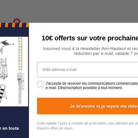
10€ offerts sur votre procha
Inscrivez-vous à la newsletter Ami-Hauteur et re
réduction par e-mail, valable 7 jo
Votre adresse e-mail
J'accepte de recevoir les communications commerciale
e-mail. Désinscription possible à tout moment.
Je m'inscris et je reçois ma rédu
 - ultra léger -
Code valable 7 jours à compter de la réception, une utilisation par c
- 8 marches - PIR
d'autres offres en cours.
rches