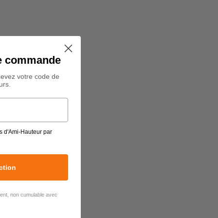
ine commande
cevez votre code de
urs.
s d'Ami-Hauteur par
ction
lient, non cumulable avec