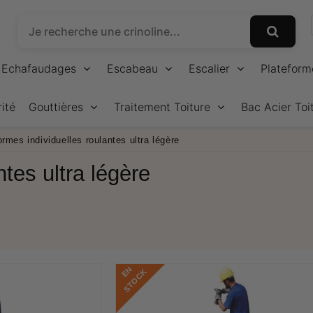
Echafaudages
Escabeau
Escalier
Plateform
ité
Gouttières
Traitement Toiture
Bac Acier Toi
ormes individuelles roulantes ultra légère
ntes ultra légère
E
N
S
T
O
C
K