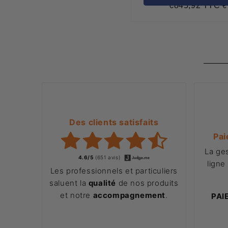
€845,92 TTC
€
Prix
€
régulier
Des clients satisfaits
Pai
La ge
4.6/5
(651 avis)
ligne
Les professionnels et particuliers
saluent la
qualité
de nos produits
et notre
accompagnement
.
PAI