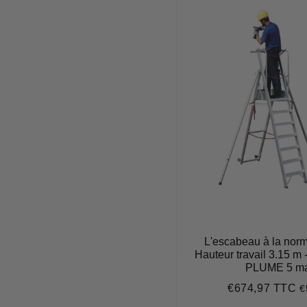
L'escabeau à la norme
Hauteur travail 3.15 m 
PLUME 5 ma
€674,97 TTC
€
Prix
€
régulier